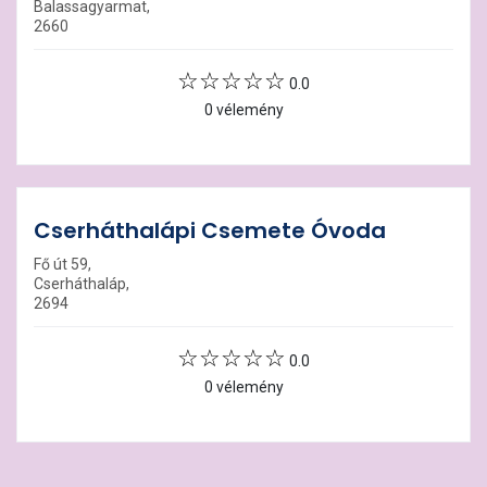
Balassagyarmat,
2660
0.0
0 vélemény
Cserháthalápi Csemete Óvoda
Fő út 59,
Cserháthaláp,
2694
0.0
0 vélemény