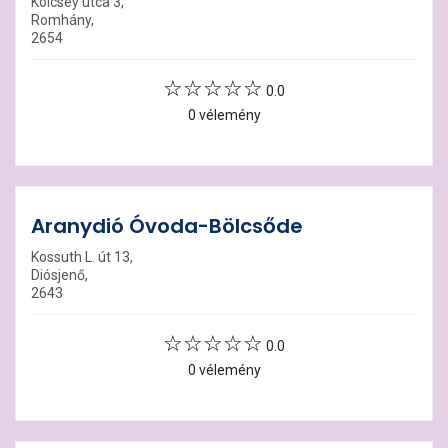
Kölcsey utca 3,
Romhány,
2654
0.0
0 vélemény
Aranydió Óvoda-Bölcsőde
Kossuth L. út 13,
Diósjenő,
2643
0.0
0 vélemény