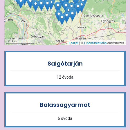
20 km
Leaflet
| ©
OpenStreetMap
contributors
Salgótarján
12 óvoda
Balassagyarmat
6 óvoda