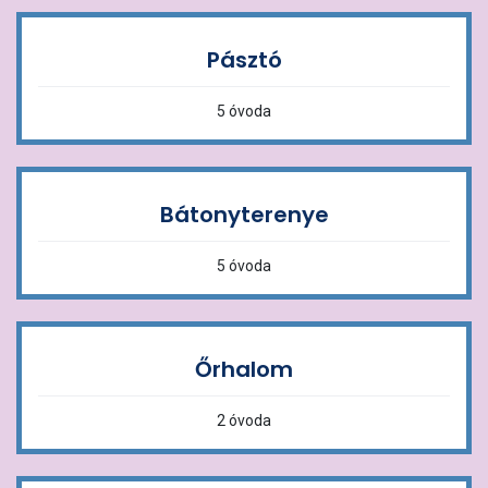
Pásztó
5 óvoda
Bátonyterenye
5 óvoda
Őrhalom
2 óvoda