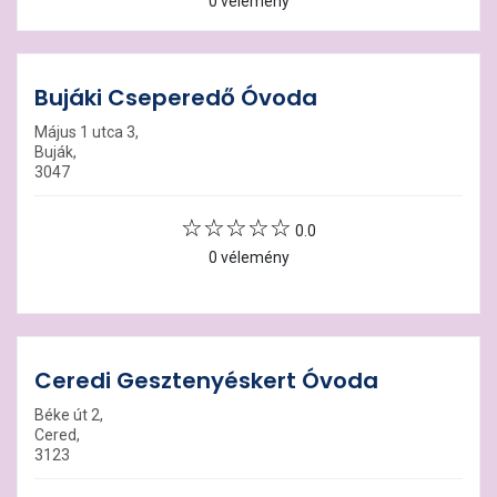
0 vélemény
Bujáki Cseperedő Óvoda
Május 1 utca 3,
Buják,
3047
0.0
0 vélemény
Ceredi Gesztenyéskert Óvoda
Béke út 2,
Cered,
3123