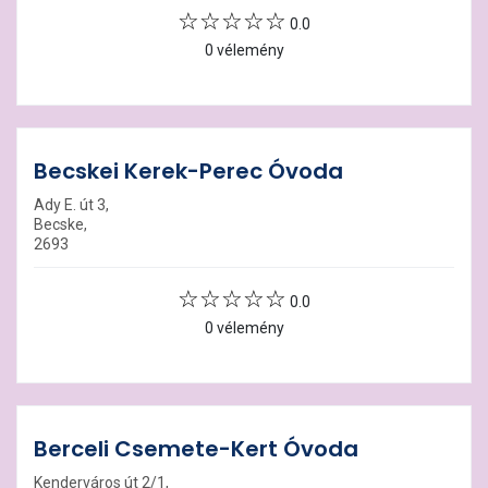
0.0
0 vélemény
Becskei Kerek-Perec Óvoda
Ady E. út 3,
Becske,
2693
0.0
0 vélemény
Berceli Csemete-Kert Óvoda
Kenderváros út 2/1,