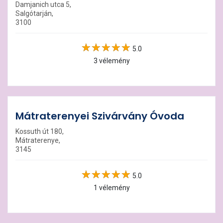
Damjanich utca 5,
Salgótarján,
3100
5.0
3 vélemény
Mátraterenyei Szivárvány Óvoda
Kossuth út 180,
Mátraterenye,
3145
5.0
1 vélemény