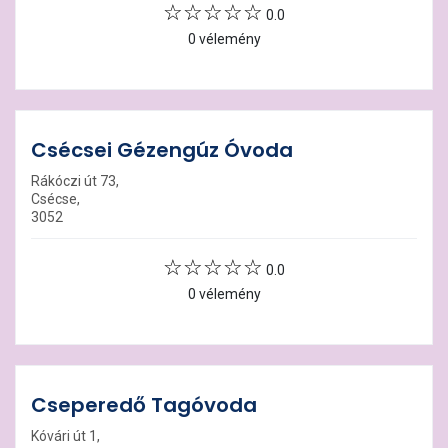
0.0
0 vélemény
Csécsei Gézengúz Óvoda
Rákóczi út 73,
Csécse,
3052
0.0
0 vélemény
Cseperedő Tagóvoda
Kóvári út 1,