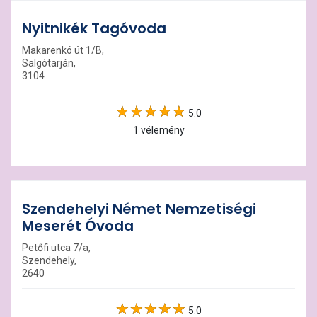
Nyitnikék Tagóvoda
Makarenkó út 1/B,
Salgótarján,
3104
5.0
1 vélemény
Szendehelyi Német Nemzetiségi
Meserét Óvoda
Petőfi utca 7/a,
Szendehely,
2640
5.0