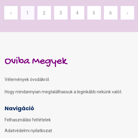
‹
1
2
3
4
5
6
›
Oviba Megyek
Vélemények óvodákról.
Hogy mindannyian megtalálhassuk a leginkább nekünk valót.
Navigáció
Felhasználási feltételek
Adatvédelmi nyilatkozat