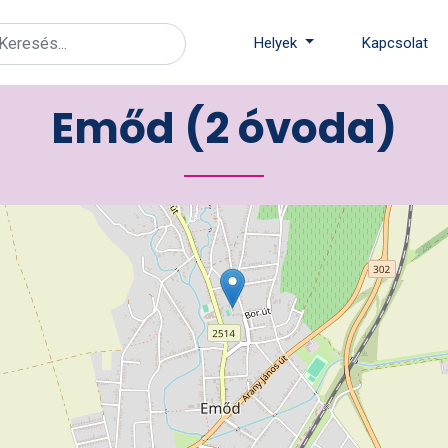
Helyek
Kapcsolat
Emőd (2 óvoda)