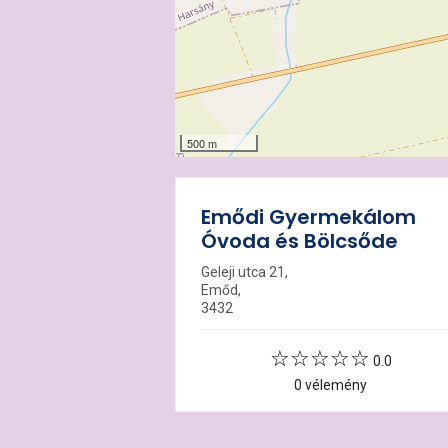
500 m
Emődi Gyermekálom
Óvoda és Bölcsőde
Geleji utca 21,
Emőd,
3432
0.0
0 vélemény