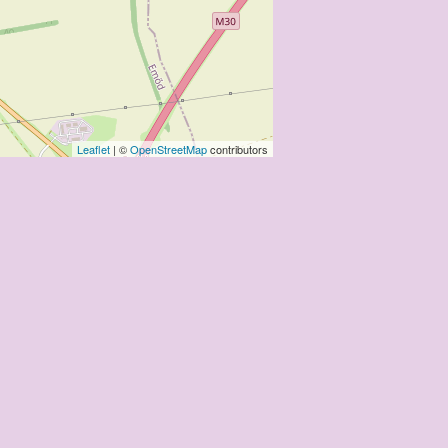
Leaflet
| ©
OpenStreetMap
contributors