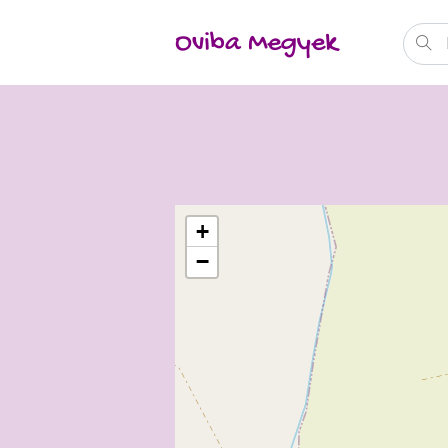
Oviba Megyek
+
−