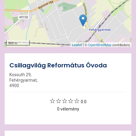
500 m
Leaflet
| ©
OpenStreetMap
contributors
Csillagvilág Református Óvoda
Kossuth 29,
Fehérgyarmat,
4900
0.0
0 vélemény