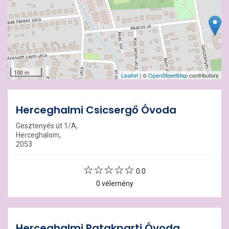
100 m
Leaflet
| ©
OpenStreetMap
contributors
Herceghalmi Csicsergő Óvoda
Gesztenyés út 1/A,
Herceghalom,
2053
0.0
0 vélemény
Herceghalmi Patakparti Óvoda