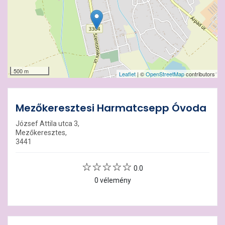
500 m
Leaflet
| ©
OpenStreetMap
contributors
Mezőkeresztesi Harmatcsepp Óvoda
József Attila utca 3,
Mezőkeresztes,
3441
0.0
0 vélemény