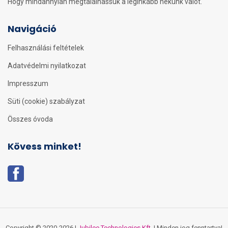
Hogy mindannyian megtalálhassuk a leginkább nekünk valót.
Navigáció
Felhasználási feltételek
Adatvédelmi nyilatkozat
Impresszum
Süti (cookie) szabályzat
Összes óvoda
Kövess minket!
Copyright © 2020-2026 |
Jubilee Technologies Kft.
| Minden jog fenntartva!