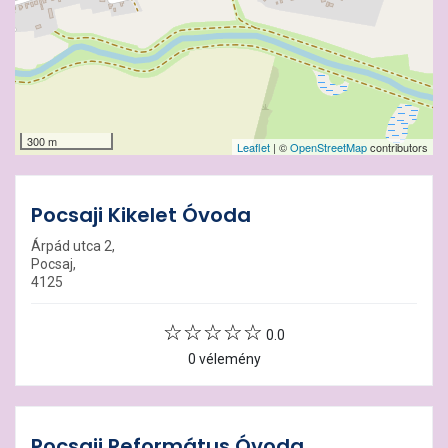
300 m
Leaflet
| ©
OpenStreetMap
contributors
Pocsaji Kikelet Óvoda
Árpád utca 2,
Pocsaj,
4125
0.0
0 vélemény
Pocsaji Református Óvoda