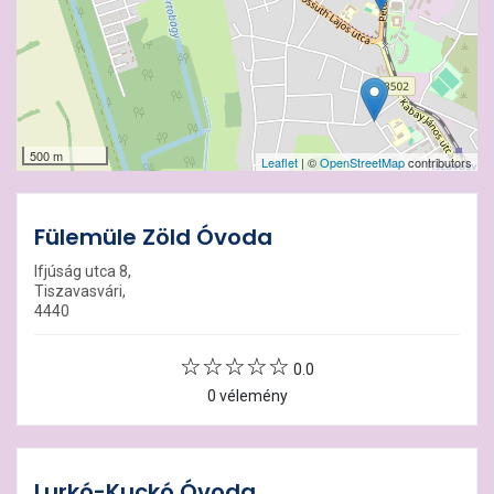
500 m
Leaflet
| ©
OpenStreetMap
contributors
Fülemüle Zöld Óvoda
Ifjúság utca 8,
Tiszavasvári,
4440
0.0
0 vélemény
Lurkó-Kuckó Óvoda