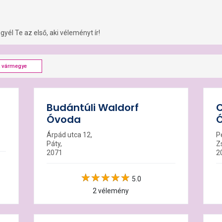
yél Te az első, aki véleményt ír!
t vármegye
Budántúli Waldorf
C
Óvoda
Árpád utca 12,
P
Páty,
Z
2071
2
5.0
2 vélemény