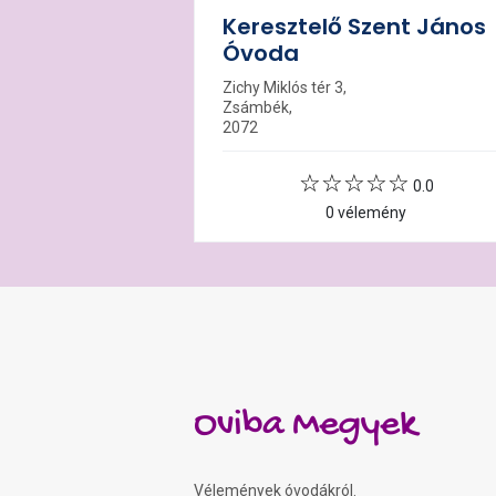
Keresztelő Szent János
Óvoda
Zichy Miklós tér 3,
Zsámbék,
2072
0.0
0 vélemény
Oviba Megyek
Vélemények óvodákról.