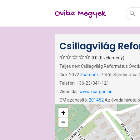
Oviba Megyek
Csillagvilág Re
0.0 (0 vélemény)
Teljes név: Csillagvilág Református Óvod
Cím: 2072
Zsámbék
, Petőfi Sándor utca 
Telefon: +36-23/341-121
Weboldal:
www.zsargon.hu
OM azonosító:
201452
Az óvoda hivatal
+
−