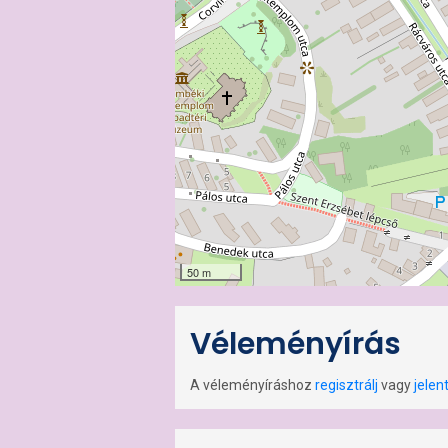
50 m
Véleményírás
A véleményíráshoz
regisztrálj
vagy
jelen