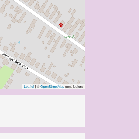
Leaflet
| ©
OpenStreetMap
contributors