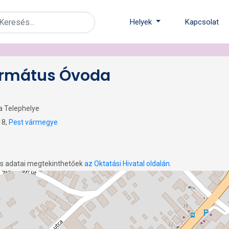
Helyek
Kapcsolat
formátus Óvoda
a Telephelye
18,
Pest vármegye
os adatai megtekinthetőek
az Oktatási Hivatal oldalán
.