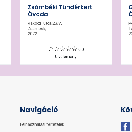
Zsámbéki Tündérkert
G
Óvoda
Rákóczi utca 23/A,
Pe
Zsámbék,
T
2072
2
0.0
0 vélemény
Navigáció
Kö
Felhasználási feltételek