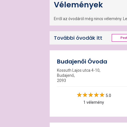
Vélemények
Erről az óvodáról még nincs vélemény. Leg
További óvodák itt
Pes
Budajenői Óvoda
Kossuth Lajos utca 4-10,
Budajenő,
2093
5.0
1 vélemény