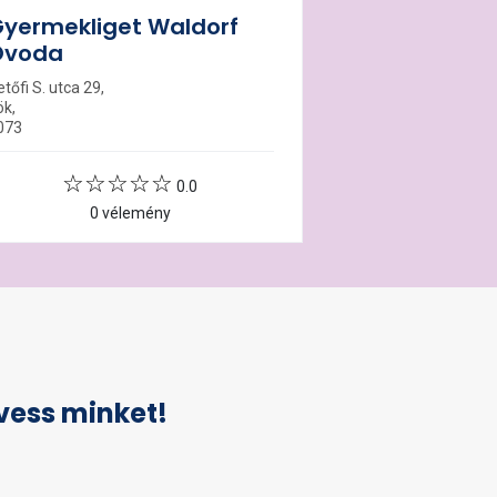
yermekliget Waldorf
Óvoda
tőfi S. utca 29,
ök,
073
0.0
0 vélemény
vess minket!