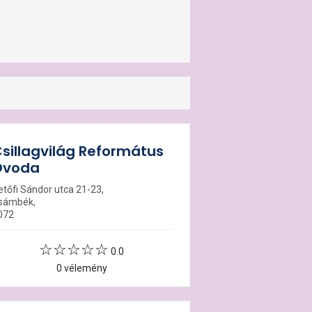
sillagvilág Református
Óvoda
etőfi Sándor utca 21-23,
sámbék,
072
0.0
0 vélemény