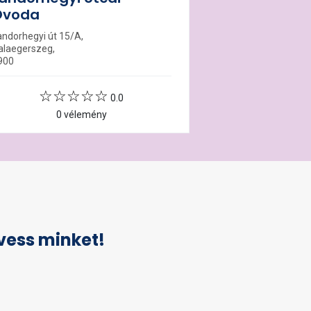
Óvoda
andorhegyi út 15/A,
alaegerszeg,
900
0.0
0 vélemény
vess minket!