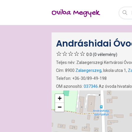
Oviba Megyek
Andráshidai Óv
0.0 (0 vélemény)
Teljes név: Zalaegerszegi Kertvárosi Óv
Cím: 8900
Zalaegerszeg
, Iskola utca 1,
Z
Telefon: +36-30/89-49-198
OM azonosító:
037346
Az óvoda hivatal
+
−