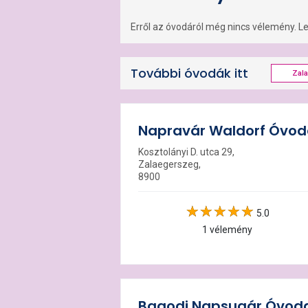
Erről az óvodáról még nincs vélemény. Leg
További óvodák itt
Zal
Napravár Waldorf Óvo
Kosztolányi D. utca 29,
Zalaegerszeg,
8900
5.0
1 vélemény
Bagodi Napsugár Óvod