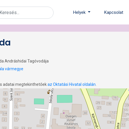
Helyek
Kapcsolat
oda
oda Andráshidai Tagóvodája
ala vármegye
os adatai megtekinthetőek
az Oktatási Hivatal oldalán
.