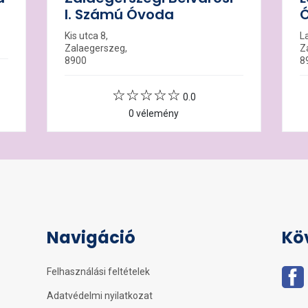
I. Számú Óvoda
Kis utca 8,
L
Zalaegerszeg,
Z
8900
8
0.0
0 vélemény
Navigáció
Kö
Felhasználási feltételek
Adatvédelmi nyilatkozat