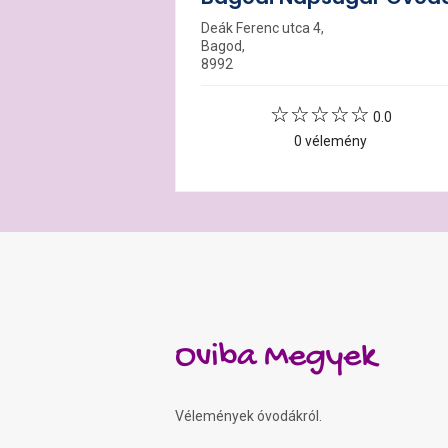
Deák Ferenc utca 4,
Bagod,
8992
0.0
0 vélemény
Oviba Megyek
Vélemények óvodákról.