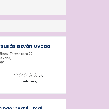
sukás István Óvoda
ákóczi Ferenc utca 22,
eskánd,
991
0.0
0 vélemény
andorhegyi Utcai