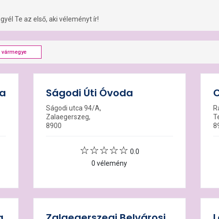
yél Te az első, aki véleményt ír!
a vármegye
da
Ságodi Úti Óvoda
C
Ságodi utca 94/A,
R
Zalaegerszeg,
T
8900
8
0.0
0 vélemény
a
Zalaegerszegi Belvárosi
L