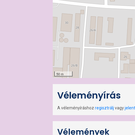
50 m
Véleményírás
A véleményíráshoz
regisztrálj
vagy
jelen
Vélemények