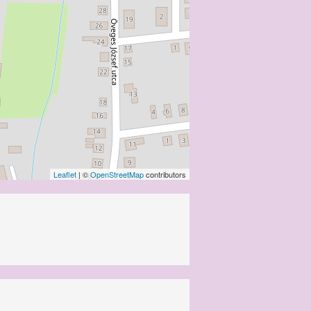
Leaflet
| ©
OpenStreetMap
contributors