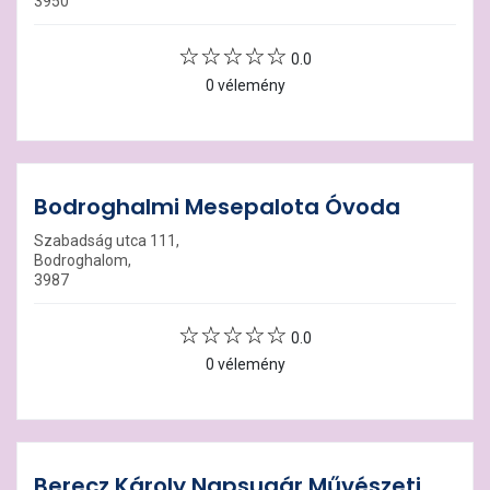
3950
0.0
0 vélemény
Bodroghalmi Mesepalota Óvoda
Szabadság utca 111,
Bodroghalom,
3987
0.0
0 vélemény
Berecz Károly Napsugár Művészeti