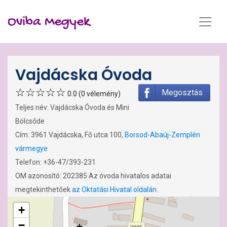
Oviba Megyek
Vajdácska Óvoda
Megosztás
0.0 (0 vélemény)
Teljes név: Vajdácska Óvoda és Mini
Bölcsőde
Cím: 3961 Vajdácska, Fő utca 100,
Borsod-Abaúj-Zemplén
vármegye
Telefon: +36-47/393-231
OM azonosító: 202385 Az óvoda hivatalos adatai
megtekinthetőek
az Oktatási Hivatal oldalán
.
+
−