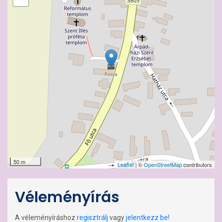
50 m
Leaflet
| ©
OpenStreetMap
contributors
Véleményírás
A véleményíráshoz
regisztrálj
vagy
jelentkezz be!