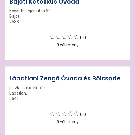
Bajóti Katolikus Óvoda
Kossuth Lajos utca 69,
Bajót,
2533
0.0
0 vélemény
Lábatlani Zengő Óvoda és Bölcsőde
piszkei lakótelep 10,
Lábatlan,
2541
0.0
0 vélemény