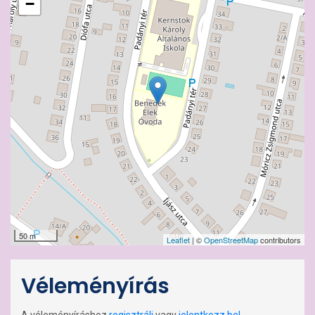
−
50 m
Leaflet
| ©
OpenStreetMap
contributors
Véleményírás