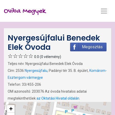
Oviba Megyek
Nyergesújfalui Benedek
Elek Óvoda
Megosztás
0.0 (0 vélemény)
Teljes név: Nyergesújfalui Benedek Elek Óvoda
Cím: 2536
Nyergesújfalu
, Padányi tér 35. B. épület,
Komárom-
Esztergom vármegye
Telefon: 33/455-206
OM azonosító: 203076 Az óvoda hivatalos adatai
megtekinthetőek
az Oktatási Hivatal oldalán
.
+