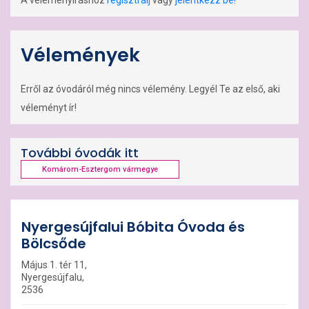
A véleményíráshoz
regisztrálj
vagy
jelentkezz be!
Vélemények
Erről az óvodáról még nincs vélemény. Legyél Te az első, aki
véleményt ír!
További óvodák itt
Komárom-Esztergom vármegye
Nyergesújfalui Bóbita Óvoda és
Bölcsőde
Május 1. tér 11,
Nyergesújfalu,
2536