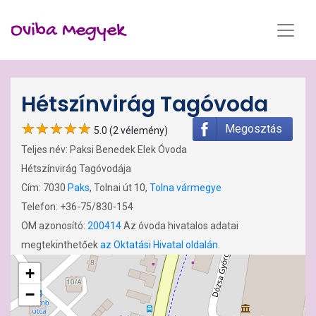
Oviba Megyek
Hétszínvirág Tagóvoda
Megosztás
5.0 (2 vélemény)
Teljes név: Paksi Benedek Elek Óvoda
Hétszínvirág Tagóvodája
Cím: 7030
Paks
, Tolnai út 10,
Tolna vármegye
Telefon: +36-75/830-154
OM azonosító:
200414
Az óvoda hivatalos adatai
megtekinthetőek
az Oktatási Hivatal oldalán
.
+
−