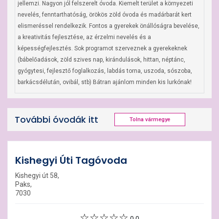
jellemzi. Nagyon jól felszerelt óvoda. Kiemelt terület a környezeti 
nevelés, fenntarthatóság, örökös zöld óvoda és madárbarát kert 
elismeréssel rendelkezik. Fontos a gyerekek önállóságra bevelése, 
a kreativitás fejlesztése, az érzelmi nevelés és a 
képességfejlesztés. Sok programot szerveznek a gyerekeknek 
(bábelőadások, zöld szives nap, kirándulások, hittan, néptánc, 
gyógytesi, fejlesztő foglalkozás, labdás torna, uszoda, sószoba, 
barkácsdélután, ovibál, stb) Bátran ajánlom minden kis lurkónak!
További óvodák itt
Tolna vármegye
Kishegyi Úti Tagóvoda
Kishegyi út 58,
Paks,
7030