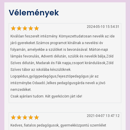
Vélemények
2024-05-10 15:54:31
Kiválóan feszerelt intézmény. Környezettudatosan nevelik az ide 
járó gyerekeket.Számos programot kínálnak a nevelési év 
folyamán, amelyekbe a szülőket is bevonásával. Márton-napi 
lámpás fevonulás, Adventi délután, szülők és nevelők bálja,Zöld 
Szíves délután, Madarak és Fák napja,csoport kirándulások,Zöld 
Szíves tábor az iskolába készülőknek. 
Logopédus,gyógypedagógus,fejesztőpedagógus jár az 
intézménybe.Odaadó ,lelkes pedagógusgárda neveli a jövő 
nemzedéket.

Csak ajánlani tudom. Két gyerkőcöm járt ide!
2021-04-07 13:47:12
Kedves, fiatalos pedagógusok, gyermekközpontú szemlélet 