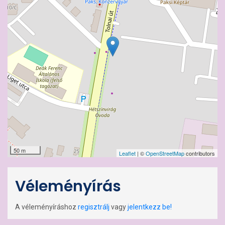
50 m
Leaflet
| ©
OpenStreetMap
contributors
Véleményírás
A véleményíráshoz
regisztrálj
vagy
jelentkezz be!