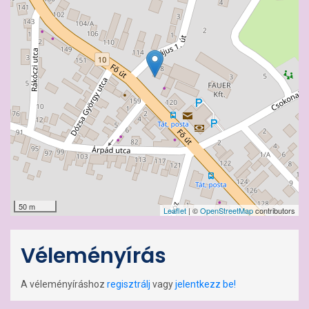
50 m
Leaflet
| ©
OpenStreetMap
contributors
Véleményírás
A véleményíráshoz
regisztrálj
vagy
jelentkezz be!