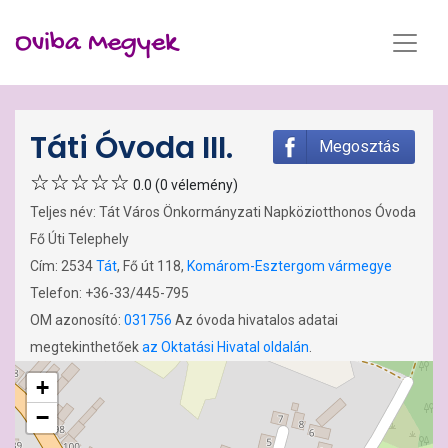
Oviba Megyek
Táti Óvoda III.
Megosztás
0.0 (0 vélemény)
Teljes név: Tát Város Önkormányzati Napköziotthonos Óvoda
Fő Úti Telephely
Cím: 2534
Tát
, Fő út 118,
Komárom-Esztergom vármegye
Telefon: +36-33/445-795
OM azonosító:
031756
Az óvoda hivatalos adatai
megtekinthetőek
az Oktatási Hivatal oldalán
.
+
−