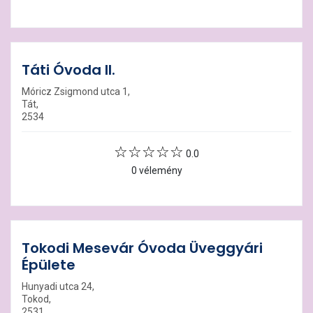
Táti Óvoda II.
Móricz Zsigmond utca 1,
Tát,
2534
0.0
0 vélemény
Tokodi Mesevár Óvoda Üveggyári
Épülete
Hunyadi utca 24,
Tokod,
2531