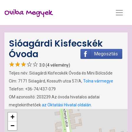
Oviba Megyek
Sióagárdi Kisfecskék
Óvoda
Megosztás
3.0 (4 vélemény)
Teljes név: Sióagárdi Kisfecskék Óvoda és Mini Bölcsőde
Cím: 7171 Sióagárd, Kossuth utca 57/A,
Tolna vármegye
Telefon: +36-74/437-079
OM azonosító: 203239 Az óvoda hivatalos adatai
megtekinthetőek
az Oktatási Hivatal oldalán
.
+
−