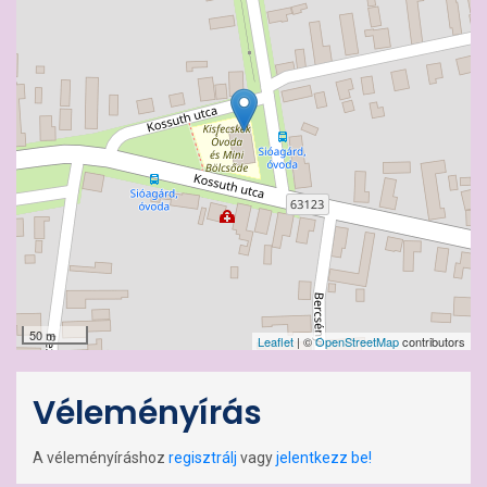
50 m
Leaflet
| ©
OpenStreetMap
contributors
Véleményírás
A véleményíráshoz
regisztrálj
vagy
jelentkezz be!