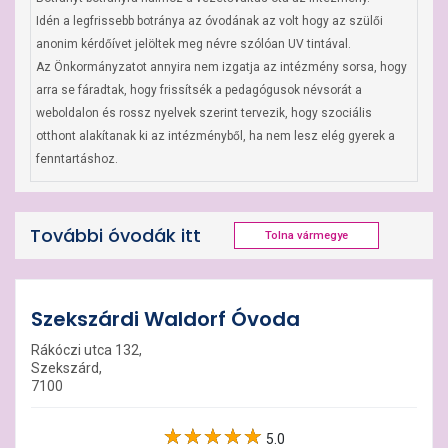
Idén a legfrissebb botránya az óvodának az volt hogy az szülői 
anonim kérdőívet jelöltek meg névre szólóan UV tintával.

Az Önkormányzatot annyira nem izgatja az intézmény sorsa, hogy 
arra se fáradtak, hogy frissítsék a pedagógusok névsorát a 
weboldalon és rossz nyelvek szerint tervezik, hogy szociális 
otthont alakítanak ki az intézményből, ha nem lesz elég gyerek a 
fenntartáshoz.
További óvodák itt
Tolna vármegye
Szekszárdi Waldorf Óvoda
Rákóczi utca 132,
Szekszárd,
7100
5.0