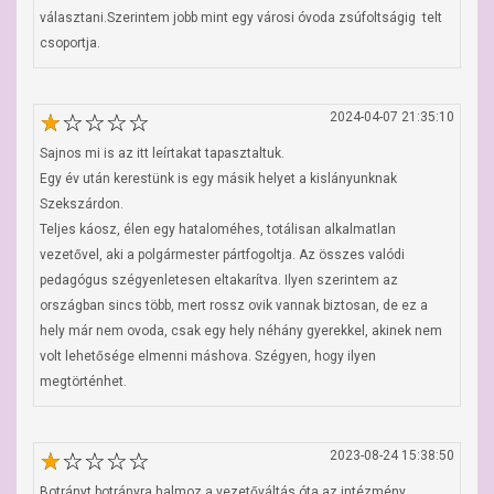
választani.Szerintem jobb mint egy városi óvoda zsúfoltságig  telt 
csoportja.
2024-04-07 21:35:10
Sajnos mi is az itt leírtakat tapasztaltuk. 

Egy év után kerestünk is egy másik helyet a kislányunknak 
Szekszárdon. 

Teljes káosz, élen egy hataloméhes, totálisan alkalmatlan 
vezetővel, aki a polgármester pártfogoltja. Az összes valódi 
pedagógus szégyenletesen eltakarítva. Ilyen szerintem az 
országban sincs több, mert rossz ovik vannak biztosan, de ez a 
hely már nem ovoda, csak egy hely néhány gyerekkel, akinek nem 
volt lehetősége elmenni máshova. Szégyen, hogy ilyen 
megtörténhet.
2023-08-24 15:38:50
Botrányt botrányra halmoz a vezetőváltás óta az intézmény.
