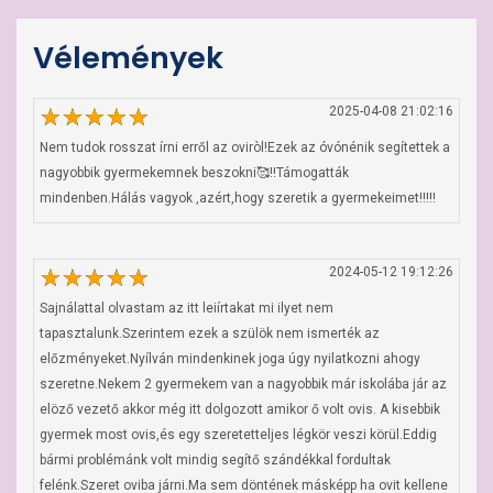
Vélemények
2025-04-08 21:02:16
Nem tudok rosszat írni erről az oviròl!Ezek az óvónénik segítettek a 
nagyobbik gyermekemnek beszokni🥰!!Támogatták 
mindenben.Hálás vagyok ,azért,hogy szeretik a gyermekeimet!!!!!
2024-05-12 19:12:26
Sajnálattal olvastam az itt leiírtakat mi ilyet nem 
tapasztalunk.Szerintem ezek a szülök nem ismerték az 
előzményeket.Nyílván mindenkinek joga úgy nyilatkozni ahogy 
szeretne.Nekem 2 gyermekem van a nagyobbik már iskolába jár az 
elöző vezető akkor még itt dolgozott amikor ő volt ovis. A kisebbik 
gyermek most ovis,és egy szeretetteljes légkör veszi körül.Eddig 
bármi problémánk volt mindig segítő szándékkal fordultak 
felénk.Szeret oviba járni.Ma sem döntének másképp ha ovit kellene 