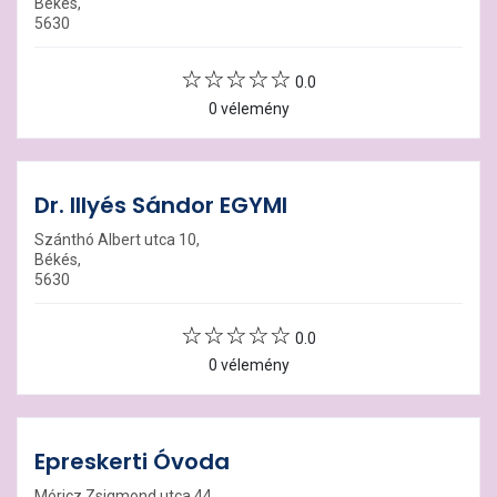
Békés,
5630
0.0
0 vélemény
Dr. Illyés Sándor EGYMI
Szánthó Albert utca 10,
Békés,
5630
0.0
0 vélemény
Epreskerti Óvoda
Móricz Zsigmond utca 44,