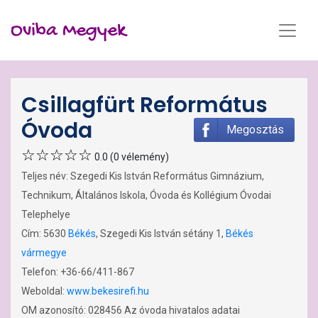
Oviba Megyek
Csillagfürt Református
Óvoda
Megosztás
0.0 (0 vélemény)
Teljes név: Szegedi Kis István Református Gimnázium,
Technikum, Általános Iskola, Óvoda és Kollégium Óvodai
Telephelye
Cím: 5630
Békés
, Szegedi Kis István sétány 1,
Békés
vármegye
Telefon: +36-66/411-867
Weboldal:
www.bekesirefi.hu
OM azonosító: 028456 Az óvoda hivatalos adatai