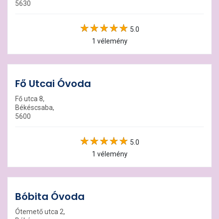
5630
5.0
1 vélemény
Fő Utcai Óvoda
Fő utca 8,
Békéscsaba,
5600
5.0
1 vélemény
Bóbita Óvoda
Ótemető utca 2,