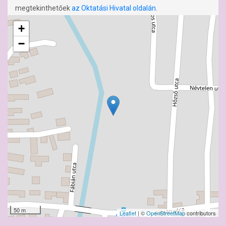
megtekinthetőek
az Oktatási Hivatal oldalán
.
+
−
50 m
Leaflet
| ©
OpenStreetMap
contributors