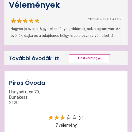
Vélemények
2023-02-12 07:47:09
Nagyon jó óvoda. A gyerekek tényleg vidámak, sok program van. Az 
óvónők, dajka és a tulajdonos hölgy is beleteszi szívét-lelkét. :)
További óvodák itt
Pest vármegye
Piros Óvoda
Hunyadi utca 70,
Dunakeszi,
2120
3.1
7 vélemény