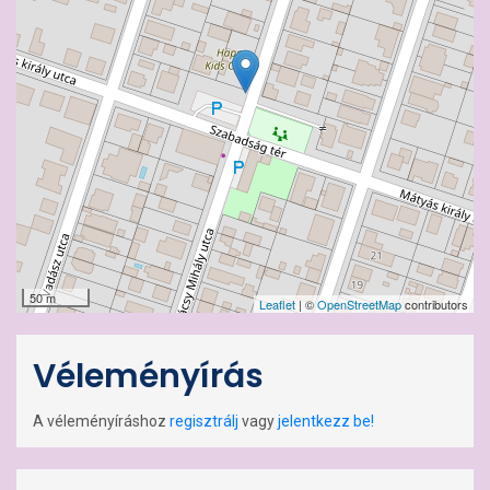
50 m
Leaflet
| ©
OpenStreetMap
contributors
Véleményírás
A véleményíráshoz
regisztrálj
vagy
jelentkezz be!