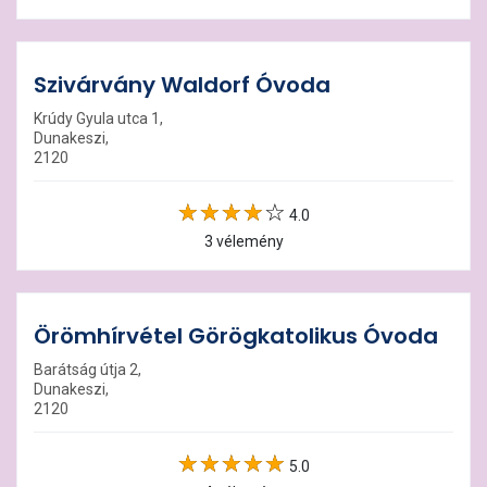
Szivárvány Waldorf Óvoda
Krúdy Gyula utca 1,
Dunakeszi,
2120
4.0
3 vélemény
Örömhírvétel Görögkatolikus Óvoda
Barátság útja 2,
Dunakeszi,
2120
5.0