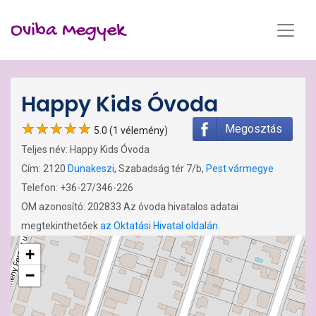
Oviba Megyek
Happy Kids Óvoda
Megosztás
5.0 (1 vélemény)
Teljes név: Happy Kids Óvoda
Cím: 2120
Dunakeszi
, Szabadság tér 7/b,
Pest vármegye
Telefon: +36-27/346-226
OM azonosító: 202833 Az óvoda hivatalos adatai
megtekinthetőek
az Oktatási Hivatal oldalán
.
+
−