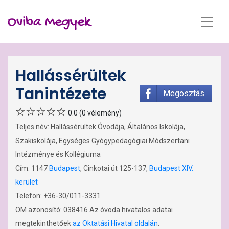
Oviba Megyek
Hallássérültek
Tanintézete
Megosztás
0.0 (0 vélemény)
Teljes név: Hallássérültek Óvodája, Általános Iskolája,
Szakiskolája, Egységes Gyógypedagógiai Módszertani
Intézménye és Kollégiuma
Cím: 1147
Budapest
, Cinkotai út 125-137,
Budapest XIV.
kerület
Telefon: +36-30/011-3331
OM azonosító: 038416 Az óvoda hivatalos adatai
megtekinthetőek
az Oktatási Hivatal oldalán
.