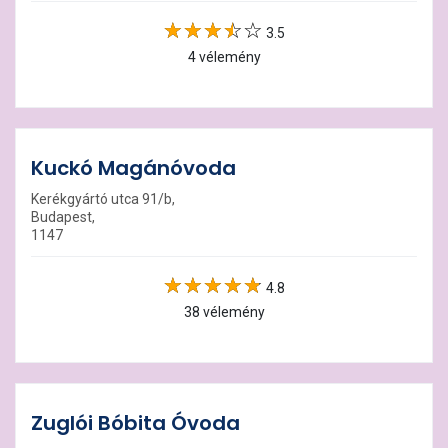
3.5
4 vélemény
Kuckó Magánóvoda
Kerékgyártó utca 91/b,
Budapest,
1147
4.8
38 vélemény
Zuglói Bóbita Óvoda