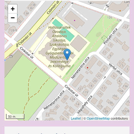
+
−
50 m
Leaflet
| ©
OpenStreetMap
contributors