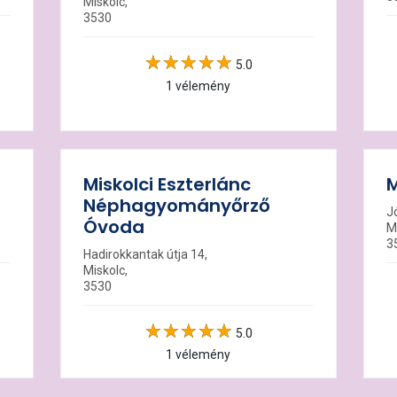
Miskolc,
3530
5.0
1 vélemény
Miskolci Eszterlánc
M
Néphagyományőrző
J
Óvoda
M
3
Hadirokkantak útja 14,
Miskolc,
3530
5.0
1 vélemény