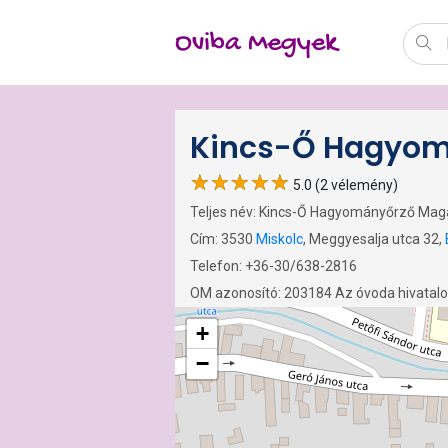
Oviba Megyek
Kincs-Ő Hagyo
5.0 (2 vélemény)
Teljes név: Kincs-Ő Hagyományőrző Ma
Cím: 3530
Miskolc
, Meggyesalja utca 32,
Telefon: +36-30/638-2816
OM azonosító: 203184 Az óvoda hivatal
+
−