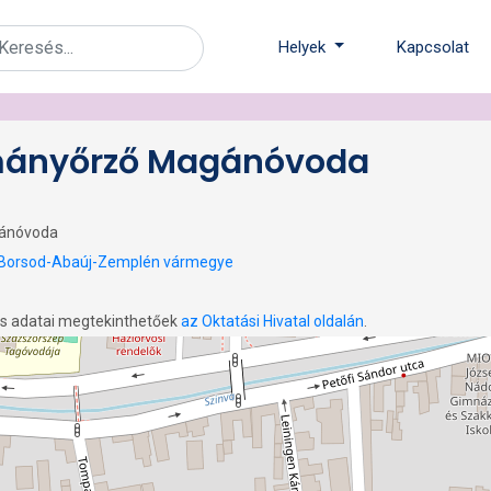
Helyek
Kapcsolat
mányőrző Magánóvoda
gánóvoda
Borsod-Abaúj-Zemplén vármegye
os adatai megtekinthetőek
az Oktatási Hivatal oldalán
.