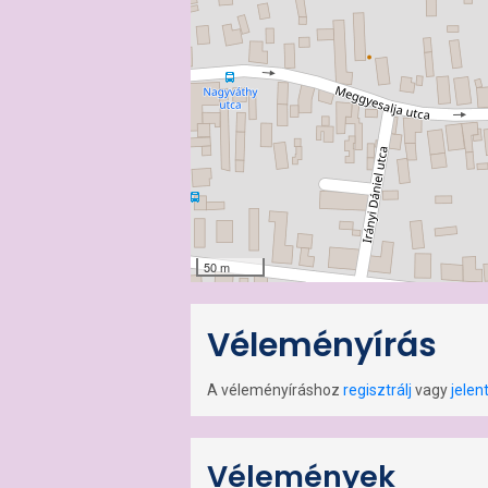
50 m
Véleményírás
A véleményíráshoz
regisztrálj
vagy
jelen
Vélemények