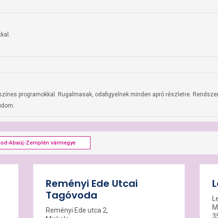
al. 

színes programokkal. Rugalmasak, odafigyelnek minden apró részletre. Rendszere
tudom.
sod-Abaúj-Zemplén vármegye
Reményi Ede Utcai
L
Tagóvoda
L
M
Reményi Ede utca 2,
3