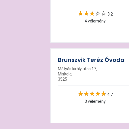
3.2
4 vélemény
Brunszvik Teréz Óvoda
Mátyás király utca 17,
Miskolc,
3525
4.7
3 vélemény