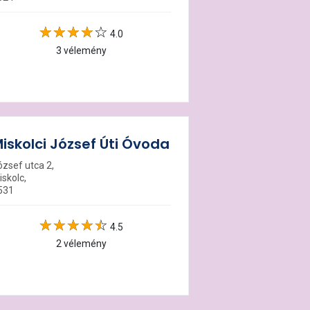
4.0
3 vélemény
iskolci József Úti Óvoda
ózsef utca 2,
iskolc,
531
4.5
2 vélemény