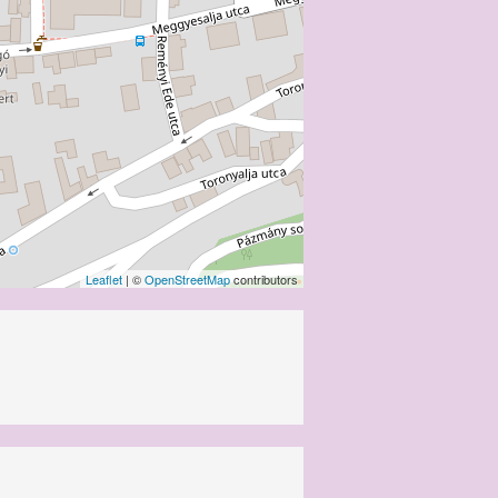
Leaflet
| ©
OpenStreetMap
contributors