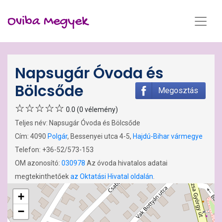
Oviba Megyek
Napsugár Óvoda és
Bölcsőde
Megosztás
0.0 (0 vélemény)
Teljes név: Napsugár Óvoda és Bölcsőde
Cím: 4090
Polgár
, Bessenyei utca 4-5,
Hajdú-Bihar vármegye
Telefon: +36-52/573-153
OM azonosító:
030978
Az óvoda hivatalos adatai
megtekinthetőek
az Oktatási Hivatal oldalán
.
+
−