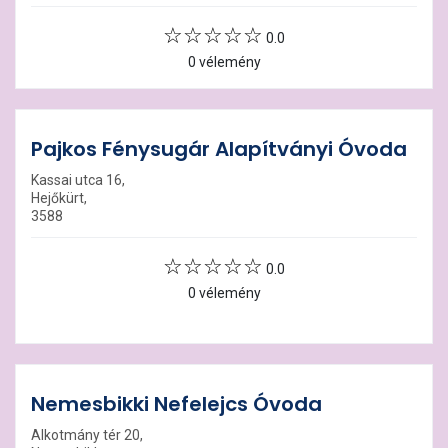
0.0
0 vélemény
Pajkos Fénysugár Alapítványi Óvoda
Kassai utca 16,
Hejőkürt,
3588
0.0
0 vélemény
Nemesbikki Nefelejcs Óvoda
Alkotmány tér 20,