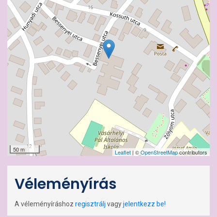
50 m
Leaflet
| ©
OpenStreetMap
contributors
Véleményírás
A véleményíráshoz
regisztrálj
vagy
jelentkezz be!