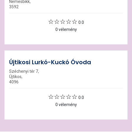
Nemesbikk,
3592
0.0
0 vélemény
Újtikosi Lurkó-Kuckó Óvoda
Széchenyi tér 7,
Újtikos,
4096
0.0
0 vélemény