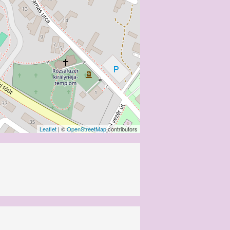
Leaflet
| ©
OpenStreetMap
contributors