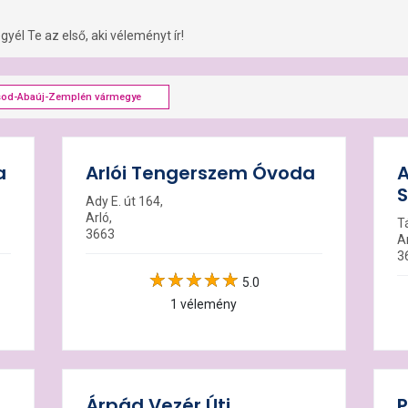
yél Te az első, aki véleményt ír!
sod-Abaúj-Zemplén vármegye
a
Arlói Tengerszem Óvoda
A
Ady E. út 164,
Arló,
T
3663
Ar
3
5.0
1 vélemény
Árpád Vezér Úti
P