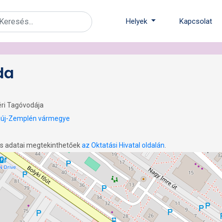
Helyek
Kapcsolat
da
éri Tagóvodája
új-Zemplén vármegye
os adatai megtekinthetőek
az Oktatási Hivatal oldalán
.