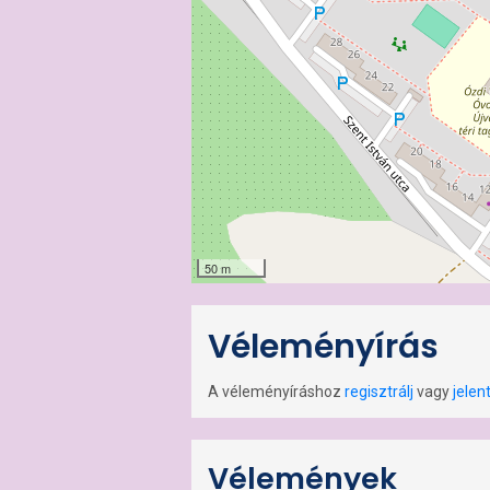
50 m
Véleményírás
A véleményíráshoz
regisztrálj
vagy
jelen
Vélemények