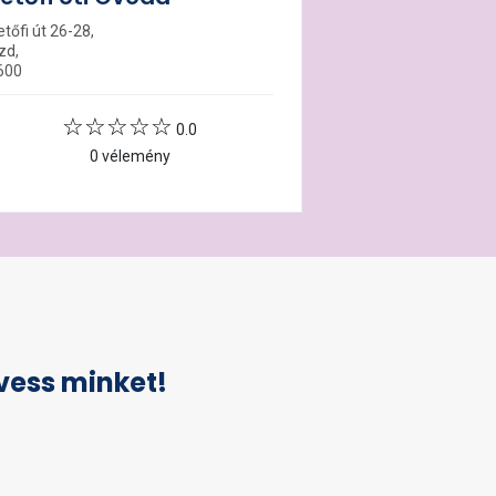
tőfi út 26-28,
zd,
600
0.0
0 vélemény
vess minket!