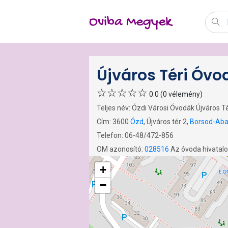
Oviba Megyek
Újváros Téri Óvo
0.0 (0 vélemény)
Teljes név: Ózdi Városi Óvodák Újváros T
Cím: 3600
Ózd
, Újváros tér 2,
Borsod-Aba
Telefon: 06-48/472-856
OM azonosító:
028516
Az óvoda hivatal
+
−