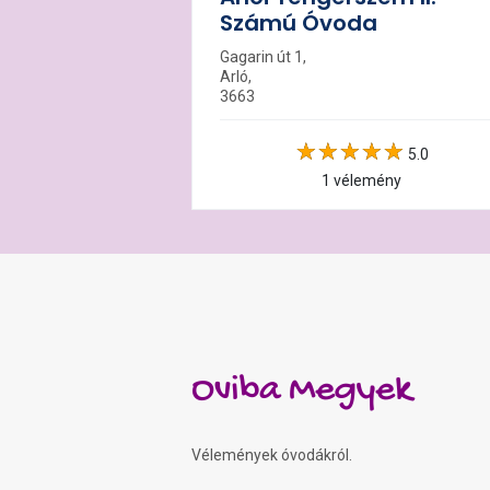
Számú Óvoda
Gagarin út 1,
Arló,
3663
5.0
1 vélemény
Oviba Megyek
Vélemények óvodákról.