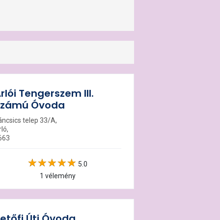
rlói Tengerszem III.
Számú Óvoda
áncsics telep 33/A,
ló,
663
5.0
1 vélemény
etőfi Úti Óvoda