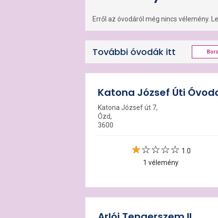
Erről az óvodáról még nincs vélemény. Leg
További óvodák itt
Bor
Katona József Úti Óvod
Katona József út 7,
Ózd,
3600
1.0
1 vélemény
Arlói Tengerszem II.