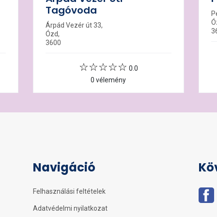
Tagóvoda
Pe
Ó
Árpád Vezér út 33,
3
Ózd,
3600
0.0
0 vélemény
Navigáció
Kö
Felhasználási feltételek
Adatvédelmi nyilatkozat