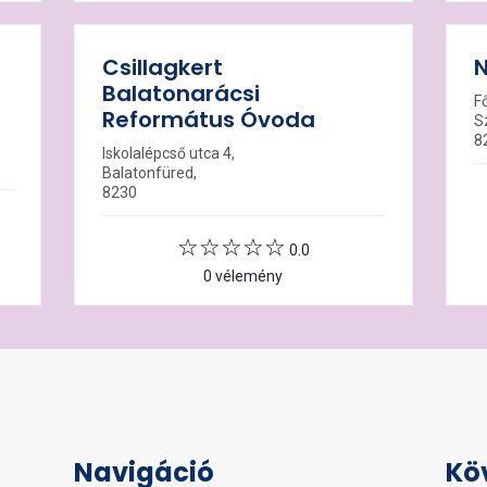
Csillagkert
N
Balatonarácsi
F
Református Óvoda
S
8
Iskolalépcső utca 4,
Balatonfüred,
8230
0.0
0 vélemény
Navigáció
Kö