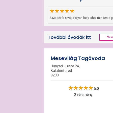
A Mesevár Óvoda olyan hely, ahol minden a gye
További óvodák itt
Ves
Mesevilág Tagóvoda
Hunyadi J utca 24,
Balatonfüred,
8230
5.0
2 vélemény