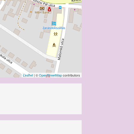
Leaflet
| ©
OpenStreetMap
contributors