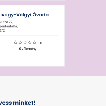
ivegy-Völgyi Óvoda
ő utca 22,
zentantalfa,
272
0.0
0 vélemény
vess minket!