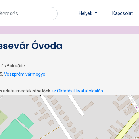
Helyek
Kapcsolat
esevár Óvoda
 és Bölcsőde
5,
Veszprém vármegye
os adatai megtekinthetőek
az Oktatási Hivatal oldalán
.