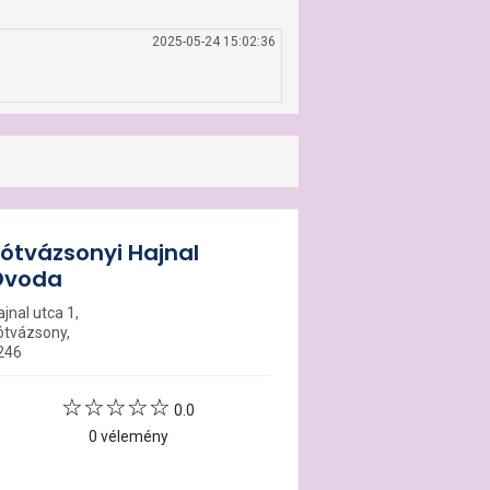
2025-05-24 15:02:36
ótvázsonyi Hajnal
Óvoda
jnal utca 1,
ótvázsony,
246
0.0
0 vélemény