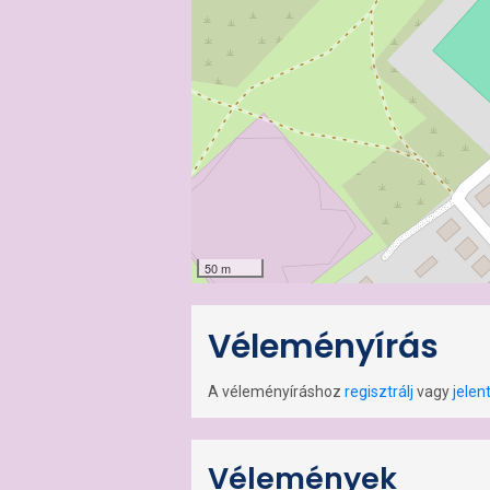
50 m
Véleményírás
A véleményíráshoz
regisztrálj
vagy
jelen
Vélemények