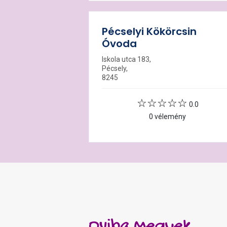
Pécselyi Kökörcsin
Óvoda
Iskola utca 183,
Pécsely,
8245
0.0
0 vélemény
Oviba Megyek