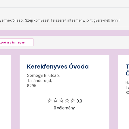
rmekről szól. Szép környezet, felszerelt intézmény, jó itt gyereknek lenni!
zprém vármegye
Kerekfenyves Óvoda
T
Somogyi B. utca 2,
Taliándörögd,
Ha
8295
T
8
0.0
0 vélemény