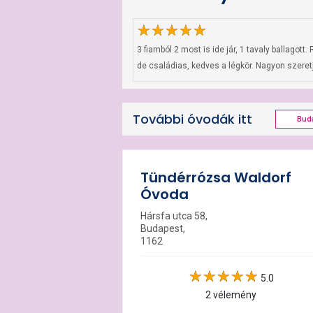
3 fiamból 2 most is ide jár, 1 tavaly ballago
de családias, kedves a légkör. Nagyon szeret
További óvodák itt
Buda
Tündérrózsa Waldorf
Óvoda
Hársfa utca 58,
Budapest,
1162
5.0
2 vélemény