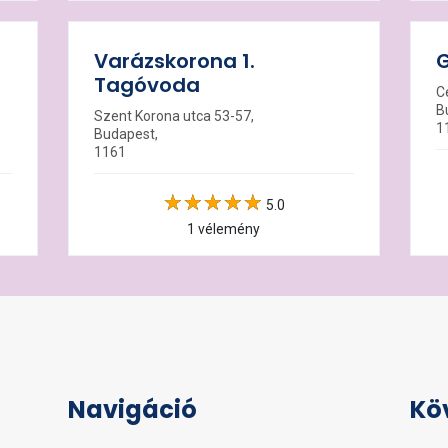
Varázskorona 1.
G
Tagóvoda
C
B
Szent Korona utca 53-57,
1
Budapest,
1161
5.0
1 vélemény
Navigáció
Kö