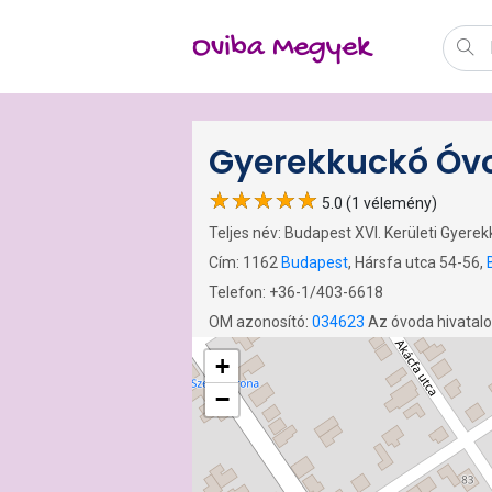
Oviba Megyek
Gyerekkuckó Óvo
5.0 (1 vélemény)
Teljes név: Budapest XVI. Kerületi Gyere
Cím: 1162
Budapest
, Hársfa utca 54-56,
Telefon: +36-1/403-6618
OM azonosító:
034623
Az óvoda hivatal
+
−