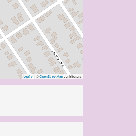
Leaflet
| ©
OpenStreetMap
contributors