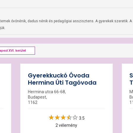
tt. Remek óvónénik, dadus nénik és pedagógiai asszisztens. A gyerekek szeretik. A
jük.
pest XVI. kerület
Gyerekkuckó Óvoda
S
Hermina Úti Tagóvoda
Hermina utca 66-68,
M
Budapest,
B
1162
1
3.5
2 vélemény