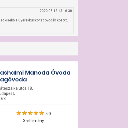
2020-05-13 13:16:30
 legkisebb a Gyerekkuckó tagovodák között, 
ashalmi Manoda Óvoda
Tagóvoda
átészalka utca 18,
udapest,
163
5.0
3 vélemény