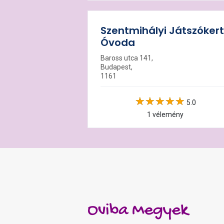
Szentmihályi Játszókert
Óvoda
Baross utca 141,
Budapest,
1161
5.0
1 vélemény
Oviba Megyek