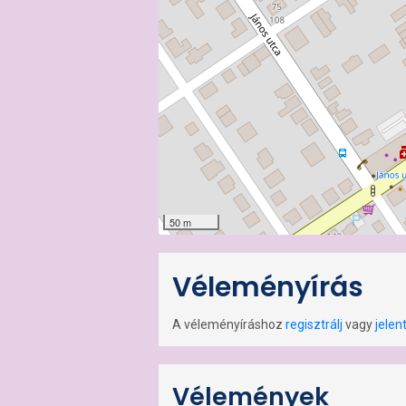
50 m
Véleményírás
A véleményíráshoz
regisztrálj
vagy
jelen
Vélemények