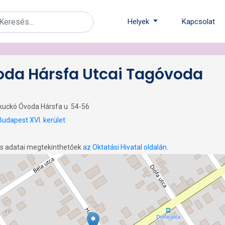
Helyek
Kapcsolat
da Hársfa Utcai Tagóvoda
kkuckó Óvoda Hársfa u. 54-56
Budapest XVI. kerület
os adatai megtekinthetőek
az Oktatási Hivatal oldalán
.