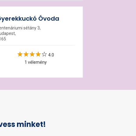
yerekkuckó Óvoda
entenáriumi sétány 3,
udapest,
165
4.0
1 vélemény
vess minket!