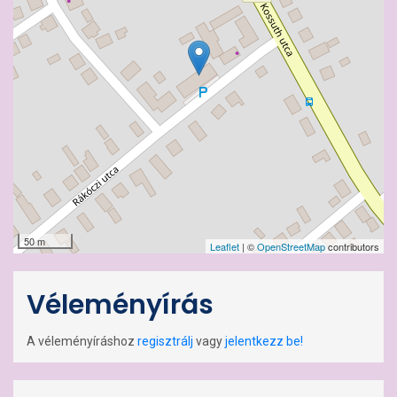
50 m
Leaflet
| ©
OpenStreetMap
contributors
Véleményírás
A véleményíráshoz
regisztrálj
vagy
jelentkezz be!