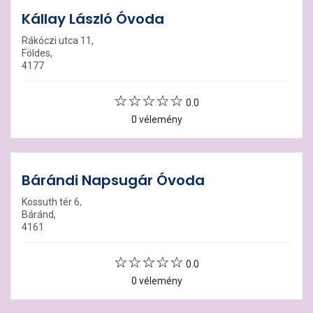
Kállay László Óvoda
Rákóczi utca 11,
Földes,
4177
0.0
0 vélemény
Bárándi Napsugár Óvoda
Kossuth tér 6,
Báránd,
4161
0.0
0 vélemény