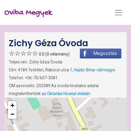
Oviba Megyek
Zichy Géza Óvoda
Megosztás
0.0 (0 vélemény)
Teljes név: Zichy Géza Óvoda
Cím: 4184 Tetétlen, Rákóczi utca 1,
Hajdú-Bihar vármegye
Telefon: +36-70/607-3581
OM azonosító: 202589 Az óvoda hivatalos adatai
megtekinthetőek
az Oktatási Hivatal oldalán
.
+
−