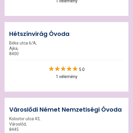
1 vélemény
Hétszínvirág Óvoda
Béke utca 6/A,
Ajka,
8400
5.0
1 vélemény
Városlődi Német Nemzetiségi Óvoda
Kolostor utca 43,
Városlőd,
8445