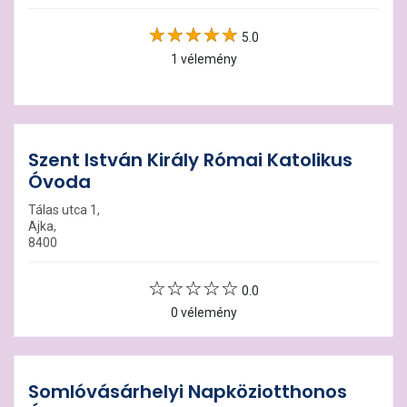
5.0
1 vélemény
Szent István Király Római Katolikus
Óvoda
Tálas utca 1,
Ajka,
8400
0.0
0 vélemény
Somlóvásárhelyi Napköziotthonos