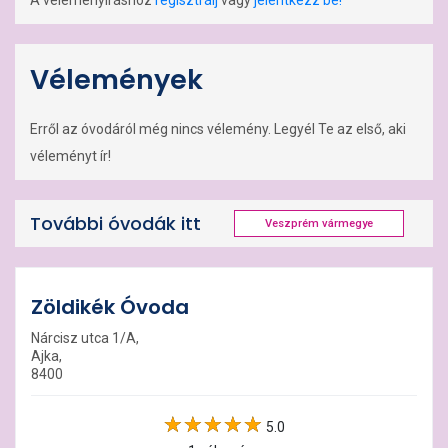
A véleményíráshoz
regisztrálj
vagy
jelentkezz be!
Vélemények
Erről az óvodáról még nincs vélemény. Legyél Te az első, aki
véleményt ír!
További óvodák itt
Veszprém vármegye
Zöldikék Óvoda
Nárcisz utca 1/A,
Ajka,
8400
5.0