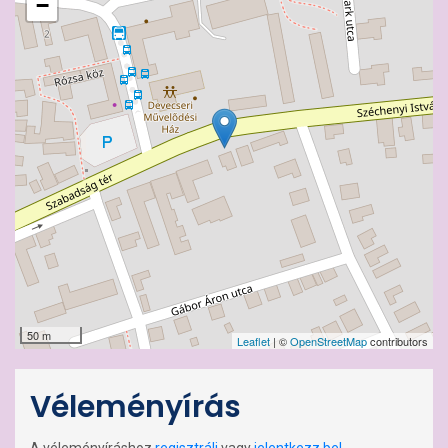
−
50 m
Leaflet
| ©
OpenStreetMap
contributors
Véleményírás