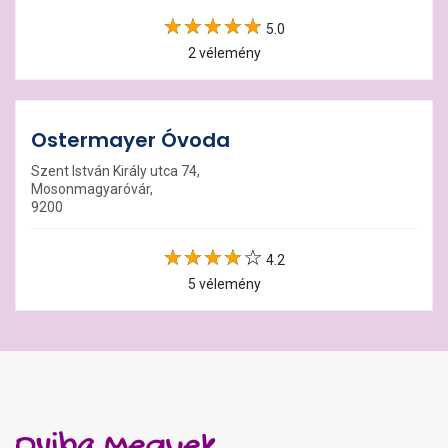
5.0
2 vélemény
Ostermayer Óvoda
Szent István Király utca 74,
Mosonmagyaróvár,
9200
4.2
5 vélemény
Oviba Megyek