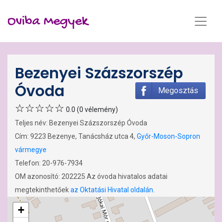
Oviba Megyek
Bezenyei Százszorszép
Óvoda
Megosztás
0.0 (0 vélemény)
Teljes név: Bezenyei Százszorszép Óvoda
Cím: 9223 Bezenye, Tanácsház utca 4,
Győr-Moson-Sopron
vármegye
Telefon: 20-976-7934
OM azonosító: 202225 Az óvoda hivatalos adatai
megtekinthetőek
az Oktatási Hivatal oldalán
.
+