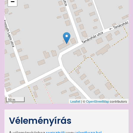
−
50 m
Leaflet
| ©
OpenStreetMap
contributors
Véleményírás