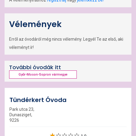
A véleményíráshoz
regisztrálj
vagy
jelentkezz be!
Vélemények
Erről az óvodáról még nincs vélemény. Legyél Te az első, aki
véleményt ír!
További óvodák itt
Győr-Moson-Sopron vármegye
Tündérkert Óvoda
Park utca 23,
Dunasziget,
9226