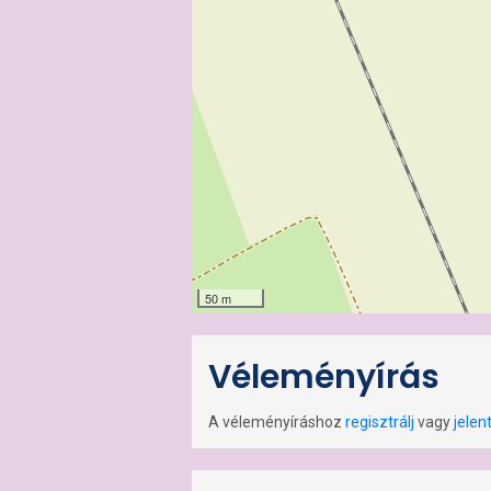
50 m
Véleményírás
A véleményíráshoz
regisztrálj
vagy
jelen