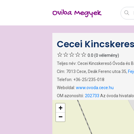
Oviba Megyek
Cecei Kincskere
0.0 (0 vélemény)
Teljes név: Cecei Kincskereső Óvoda és 
Cím: 7013 Cece, Deák Ferenc utca 35,
Fe
Telefon: +36-25/235-018
Weboldal:
www.ovoda.cece.hu
OM azonosító:
202733
Az óvoda hivatal
+
−