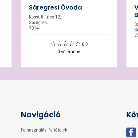
Sáregresi Óvoda
V
B
Kossuth utca 12,
Sáregres,
S
7014
S
7
0.0
0 vélemény
Navigáció
Kö
Felhasználási feltételek