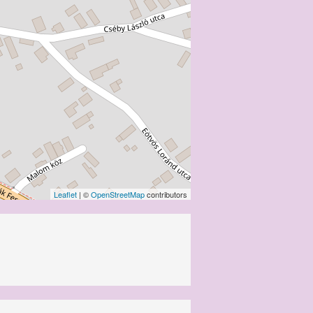
Leaflet
| ©
OpenStreetMap
contributors