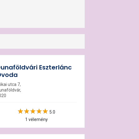
unaföldvári Eszterlánc
Óvoda
kai utca 7,
unaföldvár,
020
5.0
1 vélemény