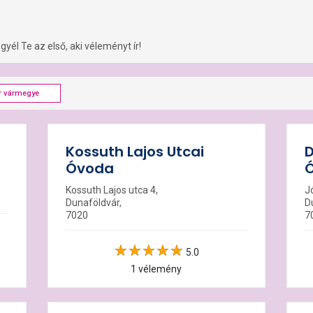
yél Te az első, aki véleményt ír!
r vármegye
Kossuth Lajos Utcai
D
Óvoda
Kossuth Lajos utca 4,
Jó
Dunaföldvár,
D
7020
7
5.0
1 vélemény