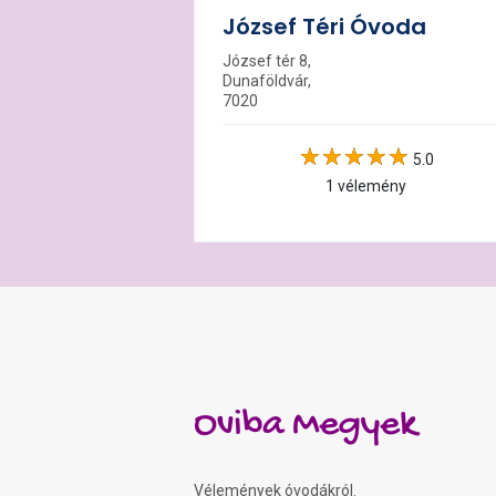
József Téri Óvoda
József tér 8,
Dunaföldvár,
7020
5.0
1 vélemény
Oviba Megyek
Vélemények óvodákról.