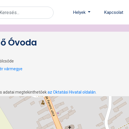
Helyek
Kapcsolat
ső Óvoda
Bölcsőde
jér vármegye
os adatai megtekinthetőek
az Oktatási Hivatal oldalán
.