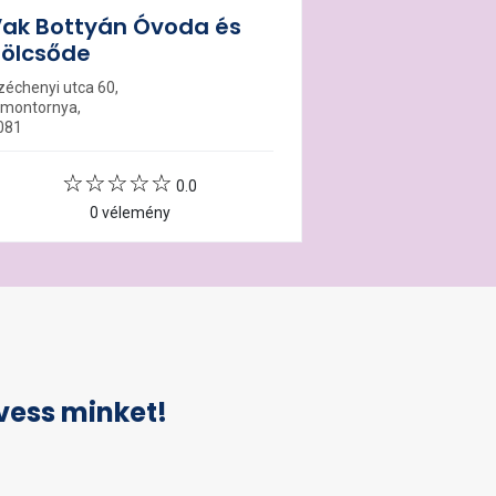
ak Bottyán Óvoda és
ölcsőde
zéchenyi utca 60,
imontornya,
081
0.0
0 vélemény
vess minket!