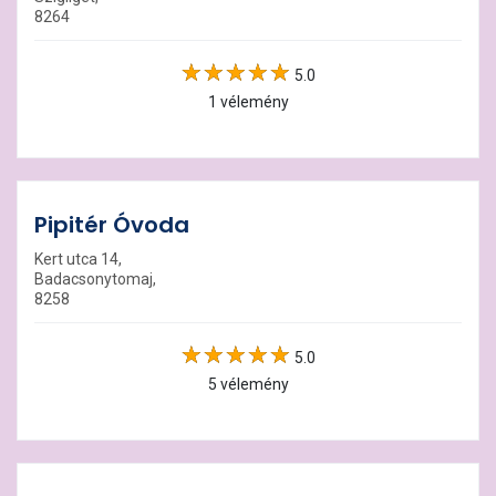
8264
5.0
1 vélemény
Pipitér Óvoda
Kert utca 14,
Badacsonytomaj,
8258
5.0
5 vélemény