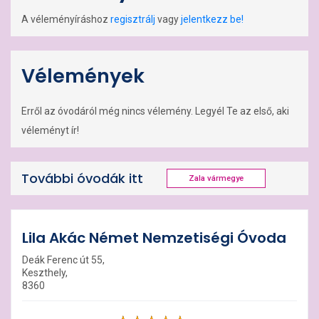
A véleményíráshoz
regisztrálj
vagy
jelentkezz be!
Vélemények
Erről az óvodáról még nincs vélemény. Legyél Te az első, aki
véleményt ír!
További óvodák itt
Zala vármegye
Lila Akác Német Nemzetiségi Óvoda
Deák Ferenc út 55,
Keszthely,
8360