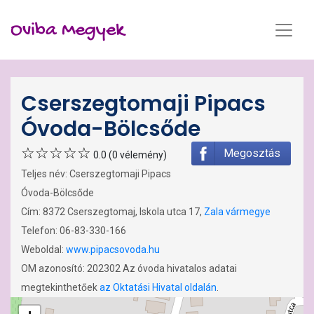
Oviba Megyek
Cserszegtomaji Pipacs
Óvoda-Bölcsőde
Megosztás
0.0 (0 vélemény)
Teljes név: Cserszegtomaji Pipacs
Óvoda-Bölcsőde
Cím: 8372 Cserszegtomaj, Iskola utca 17,
Zala vármegye
Telefon: 06-83-330-166
Weboldal:
www.pipacsovoda.hu
OM azonosító: 202302 Az óvoda hivatalos adatai
megtekinthetőek
az Oktatási Hivatal oldalán
.