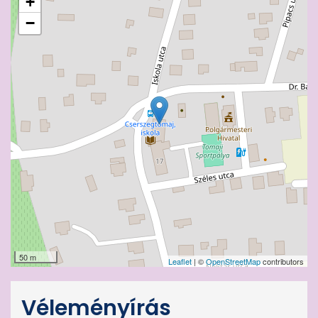
+
−
50 m
Leaflet
| ©
OpenStreetMap
contributors
Véleményírás