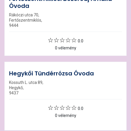
Óvoda
Rákóczi utca 70,
Fertőszentmiklós,
9444
0.0
0 vélemény
Hegykői Tündérrózsa Óvoda
Kossuth L. utca 89,
Hegykő,
9437
0.0
0 vélemény