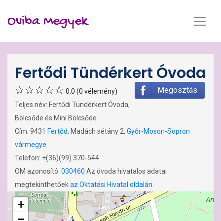
Oviba Megyek
Fertődi Tündérkert Óvoda
Megosztás
0.0 (0 vélemény)
Teljes név: Fertődi Tündérkert Óvoda,
Bölcsőde és Mini Bölcsőde
Cím: 9431
Fertőd
, Madách sétány 2,
Győr-Moson-Sopron
vármegye
Telefon: +(36)(99) 370-544
OM azonosító:
030460
Az óvoda hivatalos adatai
megtekinthetőek
az Oktatási Hivatal oldalán
.
+
−