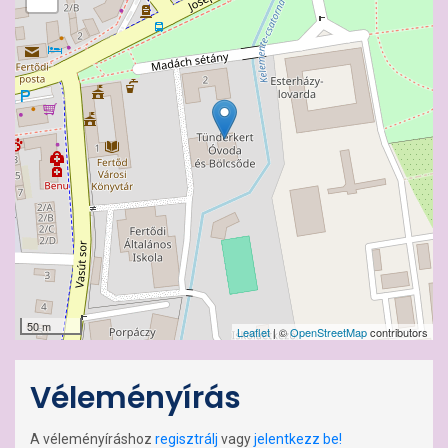
50 m
Leaflet
| ©
OpenStreetMap
contributors
Véleményírás
A véleményíráshoz
regisztrálj
vagy
jelentkezz be!