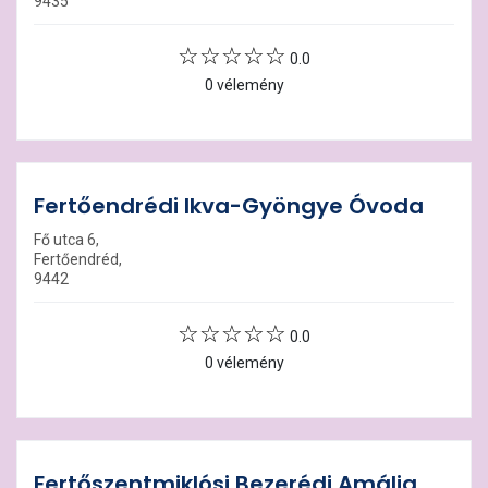
9435
0.0
0 vélemény
Fertőendrédi Ikva-Gyöngye Óvoda
Fő utca 6,
Fertőendréd,
9442
0.0
0 vélemény
Fertőszentmiklósi Bezerédj Amália