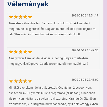
Vélemények
2026-03-06 19:54:17
Tökéletes választás lett. Fantasztikus dolgozók, akik mindent 
megtesznek a gyerekekért. Nagyon szeretünk oda járni, sajnos mi 
felnőttek már  én maradhatunk és szorakozhatunk ott.
2020-10-19 10:47:36
A nagyobbik fiam jár ide. A kicsi is ide fog. Teljtes mértékben 
megvagyunk elégedve. Csatlakozom az előttem szólóhoz :)
2020-06-08 22:45:02
Mindkét gyerekem ide járt. Szerettük! Családias, 2 csoport van, 
összesen 45-50 gyerek. Külsős programok (pl. úszás ) nincsenek, 
viszont van népitánc az oviban, aki szeretne. Kirándulás általában 
az állatkertbe, v. a Szigethalmi vadasparkba, nyílt délelőtt egy évben 