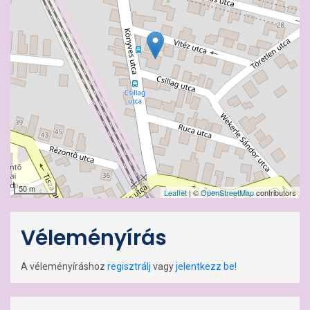
50 m
Leaflet
| ©
OpenStreetMap
contributors
Véleményírás
A véleményíráshoz
regisztrálj
vagy
jelentkezz be!