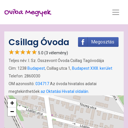
Oviba Megyek
Csillag Óvoda
Megosztás
5.0 (3 vélemény)
Teljes név: I. Sz. Összevont Óvoda Csillag Tagóvodája
Cím: 1238
Budapest
, Csillag utca 1,
Budapest XXIII. kerület
Telefon: 2860030
OM azonosító:
034717
Az óvoda hivatalos adatai
megtekinthetőek
az Oktatási Hivatal oldalán
.
+
−