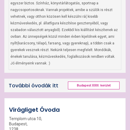
egyszer biztos. Színház, könyvtárlátogatás, sportnap a 
nagycsoportosoknak. Vannak projektek, amibe a szülők is részt 
vehetnek, vagy otthon közösen kell készülni rá( kisebb 
kézműveskedés, pl. állatfigura készítése gesztenyéből, vagy 
szabadon választott anyagból). Ezekből kis kiállítást készítenek az 
oviban. Az ünnepségek közül minden évben kijelölnek egyet, ami 
nyílt(karácsony, télapó, farsang, vagy gyereknap), a többin csak a 
gyerekek vesznek részt. Nekünk teljesen megfelelt. Mondókák, 
énekek tanulása, kézműveskedés, foglalkozások rendben voltak. 
Jó élményeink vannak. :)
További óvodák itt
Budapest XXIII. kerület
Virágliget Óvoda
Templom utca 10,
Budapest,
1238