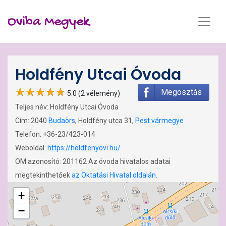
Oviba Megyek
Holdfény Utcai Óvoda
Megosztás
5.0 (2 vélemény)
Teljes név: Holdfény Utcai Óvoda
Cím: 2040
Budaörs
, Holdfény utca 31,
Pest vármegye
Telefon: +36-23/423-014
Weboldal:
https://holdfenyovi.hu/
OM azonosító: 201162 Az óvoda hivatalos adatai
megtekinthetőek
az Oktatási Hivatal oldalán
.
+
−