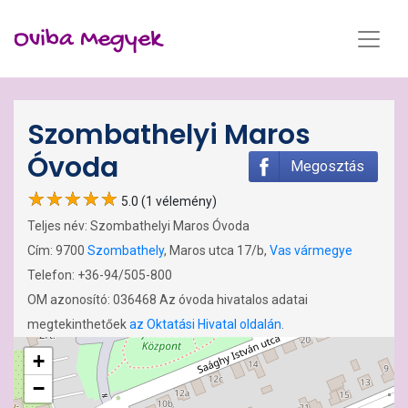
Oviba Megyek
Szombathelyi Maros
Óvoda
Megosztás
5.0 (1 vélemény)
Teljes név: Szombathelyi Maros Óvoda
Cím: 9700
Szombathely
, Maros utca 17/b,
Vas vármegye
Telefon: +36-94/505-800
OM azonosító: 036468 Az óvoda hivatalos adatai
megtekinthetőek
az Oktatási Hivatal oldalán
.
+
−