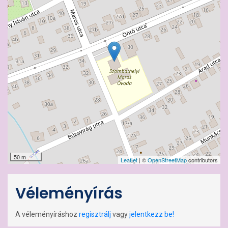
50 m
Leaflet
| ©
OpenStreetMap
contributors
Véleményírás
A véleményíráshoz
regisztrálj
vagy
jelentkezz be!