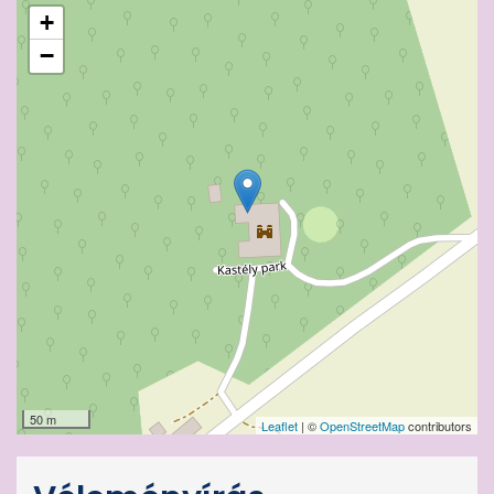
+
−
50 m
Leaflet
| ©
OpenStreetMap
contributors