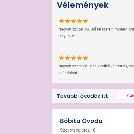
Vélemények
Nagyon szuper ovi. Jól felszerelt, modern. M
lányunkat.
Nagyon szeretjük. Másik oviból váltottunk, va
kirándulási...
További óvodák itt
Győ
Bóbita Óvoda
Szövetség utca 16,