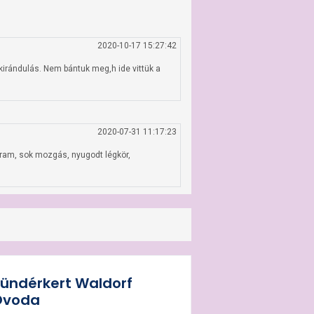
2020-10-17 15:27:42
irándulás. Nem bántuk meg,h ide vittük a 
2020-07-31 11:17:23
gram, sok mozgás, nyugodt légkör, 
ündérkert Waldorf
Óvoda