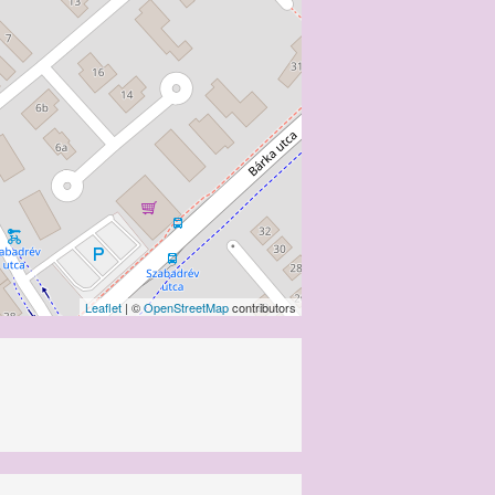
Leaflet
| ©
OpenStreetMap
contributors