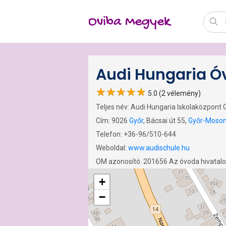
Oviba Megyek
Audi Hungaria Ó
5.0 (2 vélemény)
Teljes név: Audi Hungaria Iskolaközpont 
Cím: 9026
Győr
, Bácsai út 55,
Győr-Moson
Telefon: +36-96/510-644
Weboldal:
www.audischule.hu
OM azonosító: 201656 Az óvoda hivatal
+
−