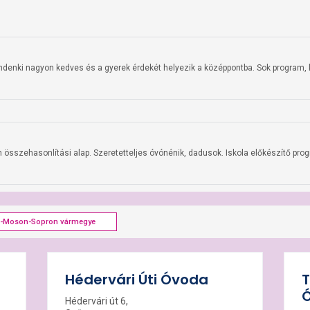
indenki nagyon kedves és a gyerek érdekét helyezik a középpontba. Sok program, k
n összehasonlítási alap. Szeretetteljes óvónénik, dadusok. Iskola előkészítő pro
r-Moson-Sopron vármegye
Hédervári Úti Óvoda
T
Hédervári út 6,