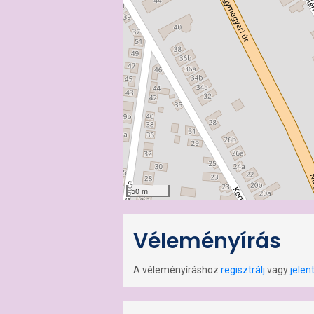
50 m
Véleményírás
A véleményíráshoz
regisztrálj
vagy
jelen