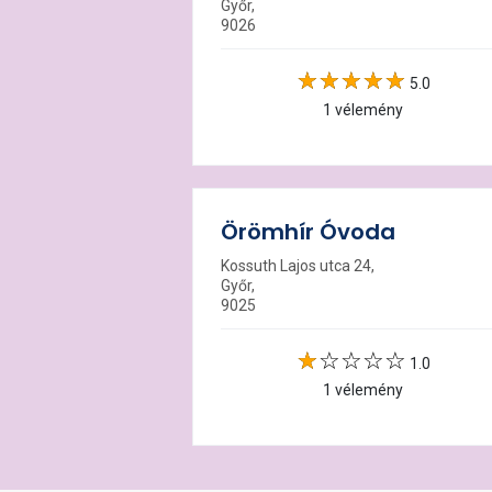
Győr,
9026
5.0
1 vélemény
Örömhír Óvoda
Kossuth Lajos utca 24,
Győr,
9025
1.0
1 vélemény