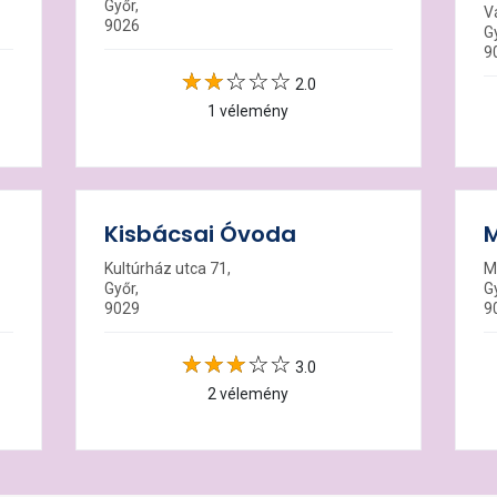
Győr,
V
9026
G
9
2.0
1 vélemény
Kisbácsai Óvoda
Kultúrház utca 71,
M
Győr,
G
9029
9
3.0
2 vélemény