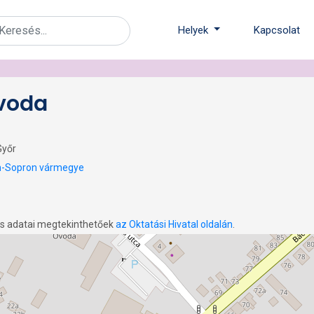
Helyek
Kapcsolat
voda
Győr
-Sopron vármegye
os adatai megtekinthetőek
az Oktatási Hivatal oldalán
.