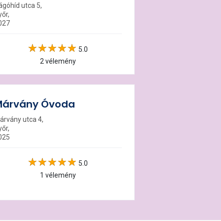
ágóhíd utca 5,
yőr,
027
5.0
2 vélemény
Márvány Óvoda
árvány utca 4,
yőr,
025
5.0
1 vélemény