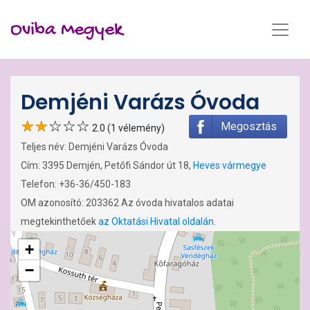
Oviba Megyek
Demjéni Varázs Óvoda
Megosztás
2.0 (1 vélemény)
Teljes név: Demjéni Varázs Óvoda
Cím: 3395 Demjén, Petőfi Sándor út 18,
Heves vármegye
Telefon: +36-36/450-183
OM azonosító: 203362 Az óvoda hivatalos adatai
megtekinthetőek
az Oktatási Hivatal oldalán
.
+
−