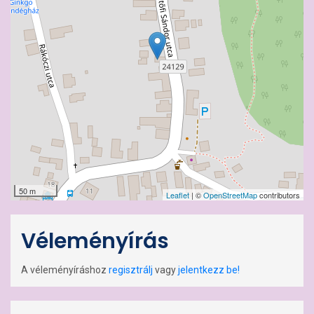
50 m
Leaflet
| ©
OpenStreetMap
contributors
Véleményírás
A véleményíráshoz
regisztrálj
vagy
jelentkezz be!