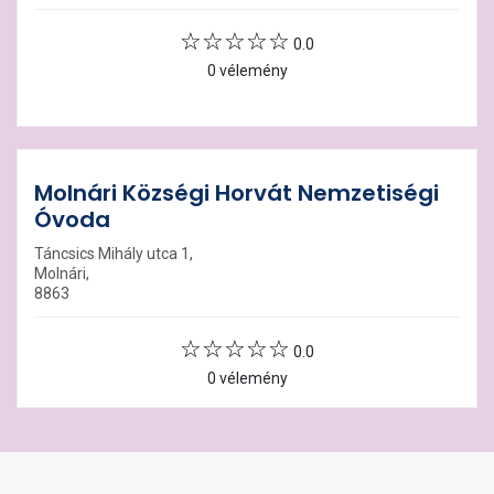
0.0
0 vélemény
Molnári Községi Horvát Nemzetiségi
Óvoda
Táncsics Mihály utca 1,
Molnári,
8863
0.0
0 vélemény