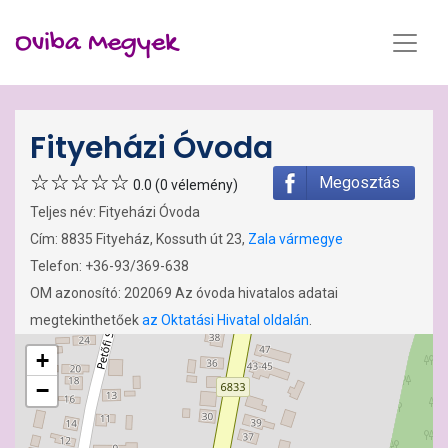
Oviba Megyek
Fityeházi Óvoda
Megosztás
0.0 (0 vélemény)
Teljes név: Fityeházi Óvoda
Cím: 8835 Fityeház, Kossuth út 23,
Zala vármegye
Telefon: +36-93/369-638
OM azonosító: 202069 Az óvoda hivatalos adatai
megtekinthetőek
az Oktatási Hivatal oldalán
.
+
−