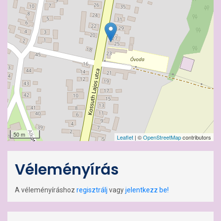
50 m
Leaflet
| ©
OpenStreetMap
contributors
Véleményírás
A véleményíráshoz
regisztrálj
vagy
jelentkezz be!