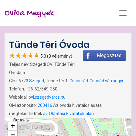
Oviba Megyek
Tünde Téri Óvoda
Megosztás
5.0 (3 vélemény)
Teljes név: Szegedi ÓVI Tünde Téri
Óvodája
Cím: 6723
Szeged
, Tünde tér 1,
Csongrád-Csanád vármegye
Telefon: +36-62/549-350
Weboldal:
ovi.szegedvaros.hu
OM azonosító:
200416
Az óvoda hivatalos adatai
megtekinthetőek
az Oktatási Hivatal oldalán
.
+
−