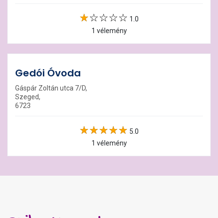
1.0
1 vélemény
Gedói Óvoda
Gáspár Zoltán utca 7/D,
Szeged,
6723
5.0
1 vélemény