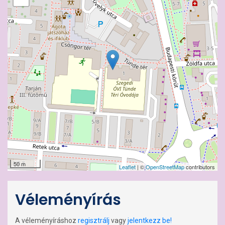
50 m
Leaflet
| ©
OpenStreetMap
contributors
Véleményírás
A véleményíráshoz
regisztrálj
vagy
jelentkezz be!