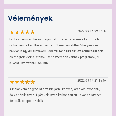
Vélemények
2022-09-15 09:32:43
Fantasztikus emberek dolgoznak itt, imád idejárni a fiam. Jobb 
oviba nem is kerülhetett volna. Jól megközelíthető helyen van, 
kellően nagy és árnyékos udvarral rendelkezik. Az épület felújított 
és megfelelőek a játékok. Rendszeresen vannak programok, pl. 
bűvész, szimfónikusok stb.
2022-09-14 21:15:54
A kislányom nagyon szeret ide járni, kedves, aranyos óvónénik, 
dajka nénik. Szép új játékok, szép karban tartott udvar és szépen 
dekorált csoportszobák.