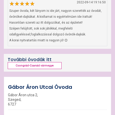
2022-09-14 19:16:50
Szuper óvoda, két lányom is ide járt, nagyon szerették az óvodát, 
óvónőket-dajkákat. A kisfiamat is egyértelműen ide írattuk! 
Hasonlóan szereti az itt dolgozókat, és az épületet! 

Szépen felújított, sok sok játékkal, megfelelő 
odafigyeléssel,foglalkozással dolgozó óvónők-dajkák. 

A korai nyitvatartás miatt is nagyon jó! 😊
További óvodák itt
Csongrád-Csanád vármegye
Gábor Áron Utcai Óvoda
Gábor Áron utca 2,
Szeged,
6727