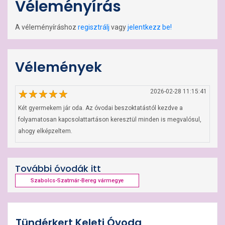
Véleményírás
A véleményíráshoz
regisztrálj
vagy
jelentkezz be!
Vélemények
2026-02-28 11:15:41
Két gyermekem jár oda. Az óvodai beszoktatástól kezdve a 
folyamatosan kapcsolattartáson keresztül minden is megvalósul, 
ahogy elképzeltem.
További óvodák itt
Szabolcs-Szatmár-Bereg vármegye
Tündérkert Keleti Óvoda