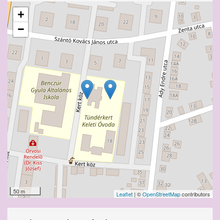
+
−
50 m
Leaflet
| ©
OpenStreetMap
contributors