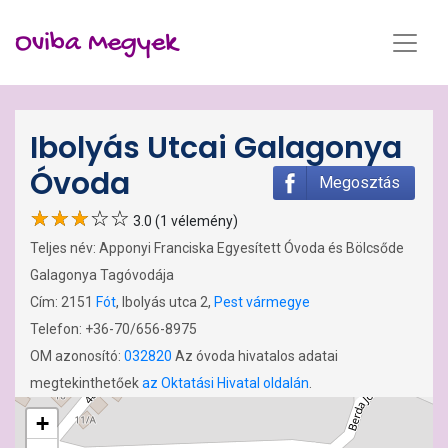
Oviba Megyek
Ibolyás Utcai Galagonya
Óvoda
Megosztás
3.0 (1 vélemény)
Teljes név: Apponyi Franciska Egyesített Óvoda és Bölcsőde
Galagonya Tagóvodája
Cím: 2151
Fót
, Ibolyás utca 2,
Pest vármegye
Telefon: +36-70/656-8975
OM azonosító:
032820
Az óvoda hivatalos adatai
megtekinthetőek
az Oktatási Hivatal oldalán
.
+