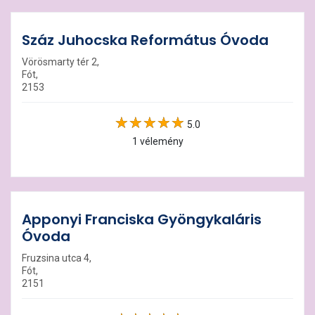
Száz Juhocska Református Óvoda
Vörösmarty tér 2,
Fót,
2153
5.0
1 vélemény
Apponyi Franciska Gyöngykaláris
Óvoda
Fruzsina utca 4,
Fót,
2151