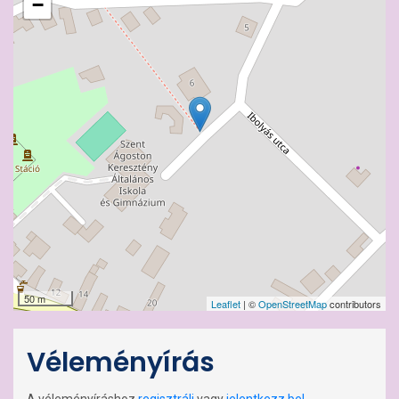
−
50 m
Leaflet
| ©
OpenStreetMap
contributors
Véleményírás