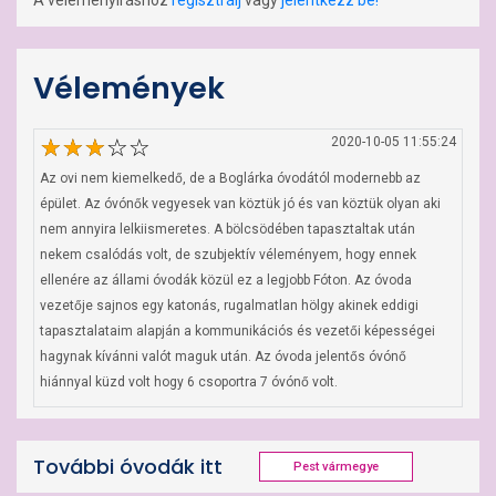
A véleményíráshoz
regisztrálj
vagy
jelentkezz be!
Vélemények
2020-10-05 11:55:24
Az ovi nem kiemelkedő, de a Boglárka óvodától modernebb az 
épület. Az óvónők vegyesek van köztük jó és van köztük olyan aki 
nem annyira lelkiismeretes. A bölcsödében tapasztaltak után 
nekem csalódás volt, de szubjektív véleményem, hogy ennek 
ellenére az állami óvodák közül ez a legjobb Fóton. Az óvoda 
vezetője sajnos egy katonás, rugalmatlan hölgy akinek eddigi 
tapasztalataim alapján a kommunikációs és vezetői képességei 
hagynak kívánni valót maguk után. Az óvoda jelentős óvónő 
hiánnyal küzd volt hogy 6 csoportra 7 óvónő volt.
További óvodák itt
Pest vármegye