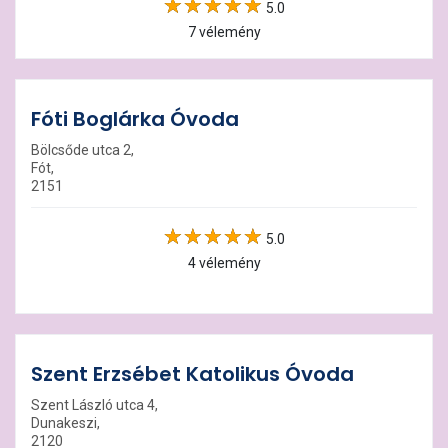
5.0
7 vélemény
Fóti Boglárka Óvoda
Bölcsőde utca 2,
Fót,
2151
5.0
4 vélemény
Szent Erzsébet Katolikus Óvoda
Szent László utca 4,
Dunakeszi,
2120