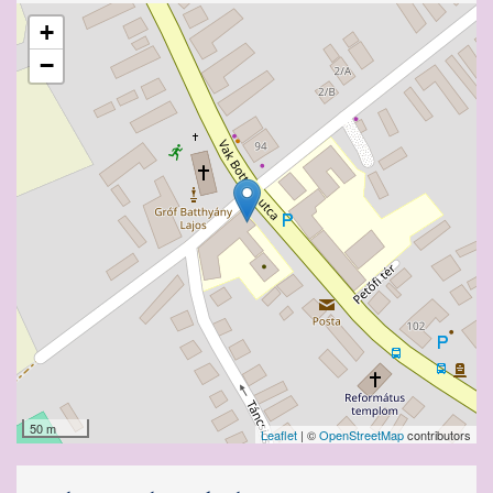
+
−
50 m
Leaflet
| ©
OpenStreetMap
contributors