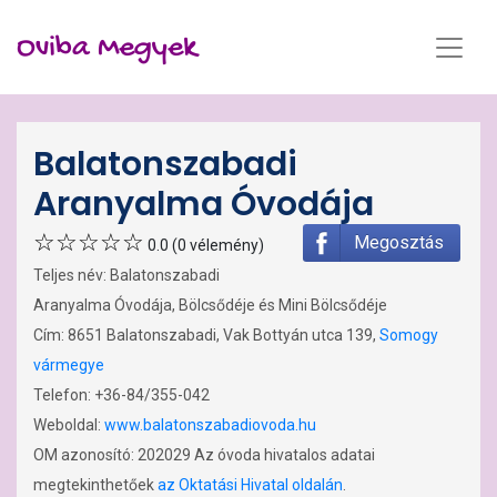
Oviba Megyek
Balatonszabadi
Aranyalma Óvodája
Megosztás
0.0 (0 vélemény)
Teljes név: Balatonszabadi
Aranyalma Óvodája, Bölcsődéje és Mini Bölcsődéje
Cím: 8651 Balatonszabadi, Vak Bottyán utca 139,
Somogy
vármegye
Telefon: +36-84/355-042
Weboldal:
www.balatonszabadiovoda.hu
OM azonosító: 202029 Az óvoda hivatalos adatai
megtekinthetőek
az Oktatási Hivatal oldalán
.