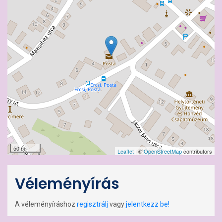
50 m
Leaflet
| ©
OpenStreetMap
contributors
Véleményírás
A véleményíráshoz
regisztrálj
vagy
jelentkezz be!