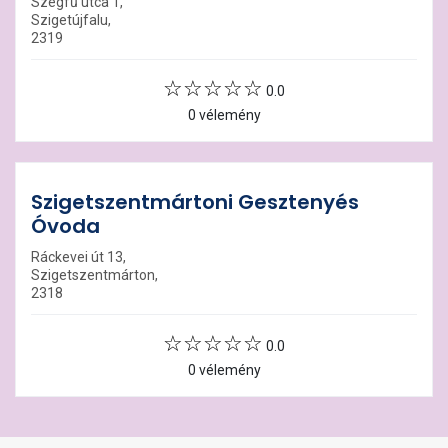
Szegfű utca 1,
Szigetújfalu,
2319
0.0
0 vélemény
Szigetszentmártoni Gesztenyés
Óvoda
Ráckevei út 13,
Szigetszentmárton,
2318
0.0
0 vélemény