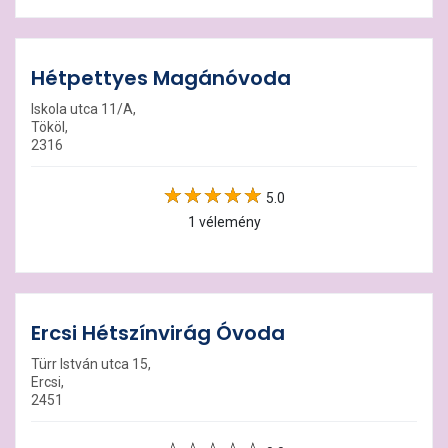
Hétpettyes Magánóvoda
Iskola utca 11/A,
Tököl,
2316
5.0
1 vélemény
Ercsi Hétszínvirág Óvoda
Türr István utca 15,
Ercsi,
2451