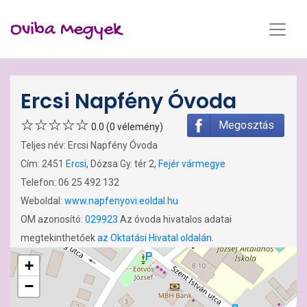
Oviba Megyek
Ercsi Napfény Óvoda
Megosztás
0.0 (0 vélemény)
Teljes név: Ercsi Napfény Óvoda
Cím: 2451
Ercsi
, Dózsa Gy. tér 2,
Fejér vármegye
Telefon: 06 25 492 132
Weboldal:
www.napfenyovi.eoldal.hu
OM azonosító:
029923
Az óvoda hivatalos adatai
megtekinthetőek
az Oktatási Hivatal oldalán
.
+
−