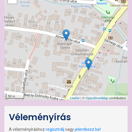
50 m
Leaflet
| ©
OpenStreetMap
contributors
Véleményírás
A véleményíráshoz
regisztrálj
vagy
jelentkezz be!