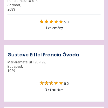
Panoráma utca 5-7,
Solymár,
2083
5.0
1 vélemény
Gustave Eiffel Francia Óvoda
Máriaremetei út 193-199,
Budapest,
1029
5.0
3 vélemény