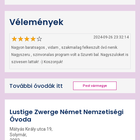
Vélemények
2024-09-26 23:32:14
Nagyon baratsagos , vidam , szakmailag felkeszult óvó nenik. 
Nagyszeru , szinvonalas program volt a Szureti bal. Nagyszuloket is 
szivesen lattak! :-) Koszonjuk!
További óvodák itt
Pest vármegye
Lustige Zwerge Német Nemzetiségi
Óvoda
Mátyás Király utca 19,
Solymár,