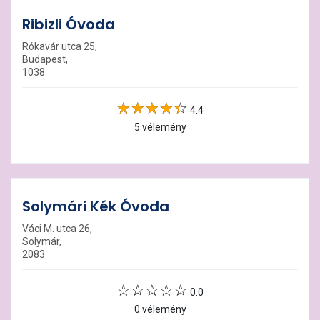
Ribizli Óvoda
Rókavár utca 25,
Budapest,
1038
4.4
5 vélemény
Solymári Kék Óvoda
Váci M. utca 26,
Solymár,
2083
0.0
0 vélemény