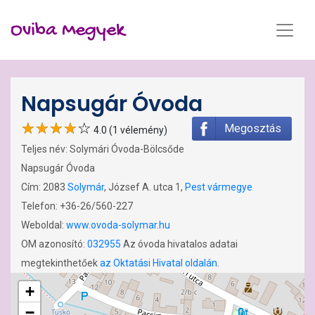
Oviba Megyek
Napsugár Óvoda
Megosztás
4.0 (1 vélemény)
Teljes név: Solymári Óvoda-Bölcsőde
Napsugár Óvoda
Cím: 2083
Solymár
, József A. utca 1,
Pest vármegye
Telefon: +36-26/560-227
Weboldal:
www.ovoda-solymar.hu
OM azonosító:
032955
Az óvoda hivatalos adatai
megtekinthetőek
az Oktatási Hivatal oldalán
.
+
−