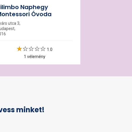
ilimbo Naphegy
ontessori Óvoda
yárs utca 3,
udapest,
016
1.0
1 vélemény
vess minket!