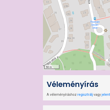
50 m
Véleményírás
A véleményíráshoz
regisztrálj
vagy
jelen