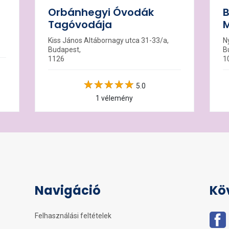
Orbánhegyi Óvodák
B
Tagóvodája
M
Kiss János Altábornagy utca 31-33/a,
N
Budapest,
B
1126
1
5.0
1 vélemény
Navigáció
Kö
Felhasználási feltételek