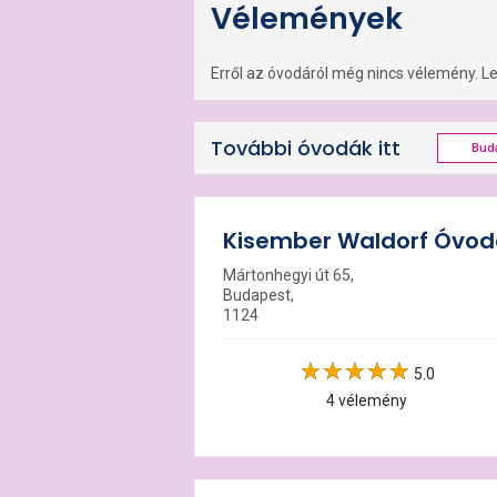
Vélemények
Erről az óvodáról még nincs vélemény. Leg
További óvodák itt
Buda
Kisember Waldorf Óvo
Mártonhegyi út 65,
Budapest,
1124
5.0
4 vélemény