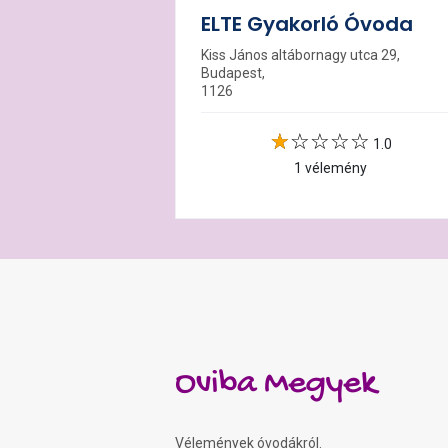
ELTE Gyakorló Óvoda
Kiss János altábornagy utca 29,
Budapest,
1126
1.0
1 vélemény
Oviba Megyek
Vélemények óvodákról.