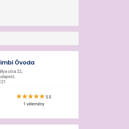
imbi Óvoda
llya utca 22,
udapest,
121
5.0
1 vélemény