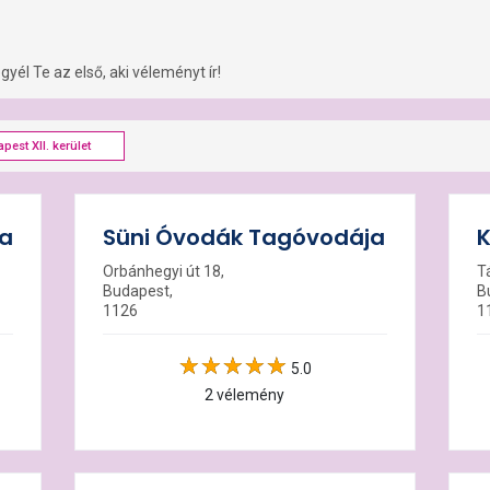
yél Te az első, aki véleményt ír!
pest XII. kerület
da
Süni Óvodák Tagóvodája
K
Orbánhegyi út 18,
Tá
Budapest,
B
1126
1
5.0
2 vélemény