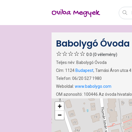
Oviba Megyek
Babolygó Óvoda
0.0 (0 vélemény)
Teljes név: Babolygó Óvoda
Cím: 1124
Budapest
, Tamási Áron utca 4
Telefon: 06/20 527 1980
Weboldal:
www.babolygo.com
OM azonosító: 100446 Az óvoda hivatal
+
−