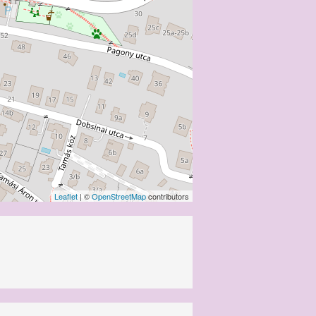
Leaflet
| ©
OpenStreetMap
contributors