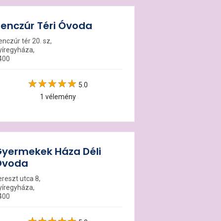
enczúr Téri Óvoda
nczúr tér 20. sz,
yíregyháza,
400
5.0
1 vélemény
yermekek Háza Déli
Óvoda
ereszt utca 8,
yíregyháza,
400