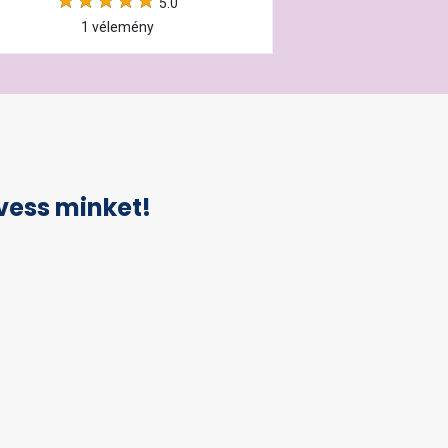
5.0
1 vélemény
vess minket!