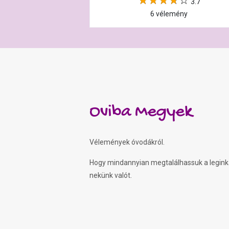
3.7
6 vélemény
Oviba Megyek
Vélemények óvodákról.
Hogy mindannyian megtalálhassuk a legin
nekünk valót.