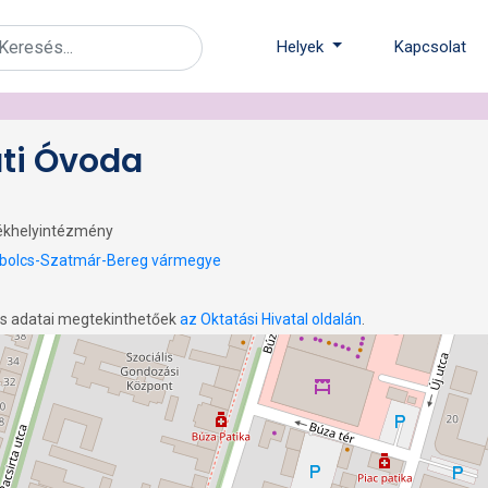
Helyek
Kapcsolat
ti Óvoda
ékhelyintézmény
bolcs-Szatmár-Bereg vármegye
os adatai megtekinthetőek
az Oktatási Hivatal oldalán
.