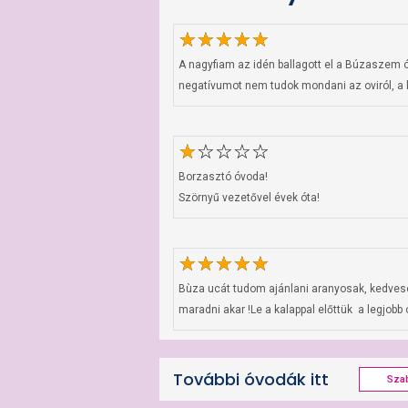
A nagyfiam az idén ballagott el a Búzaszem ó
negatívumot nem tudok mondani az oviról, a k
Borzasztó óvoda!

Szörnyű vezetővel évek óta!
Bùza ucát tudom ajánlani aranyosak, kedvese
maradni akar !Le a kalappal előttük  a legjobb 
További óvodák itt
Sza