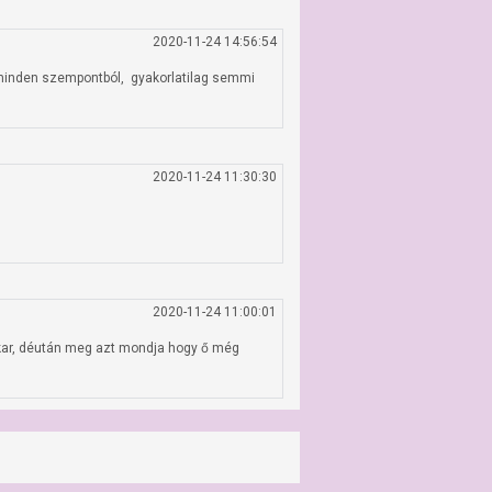
2020-11-24 14:56:54
minden szempontból,  gyakorlatilag semmi 
2020-11-24 11:30:30
2020-11-24 11:00:01
kar, déután meg azt mondja hogy ő még 