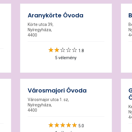
Aranykörte Óvoda
B
Körte utca 39,
Be
Nyíregyháza,
N
4400
4
1.8
5 vélemény
Városmajori Óvoda
G
Városmajor utca 1. sz,
Nyíregyháza,
K
4400
N
4
5.0