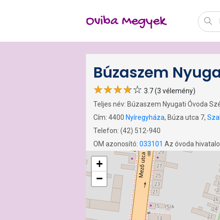
Oviba Megyek
Búzaszem Nyuga
3.7 (3 vélemény)
Teljes név: Búzaszem Nyugati Óvoda Sz
Cím: 4400
Nyíregyháza
, Búza utca 7,
Sza
Telefon: (42) 512-940
OM azonosító:
033101
Az óvoda hivatal
+
−