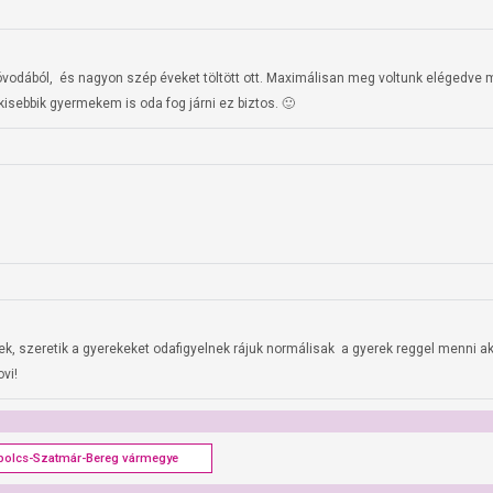
vodából,  és nagyon szép éveket töltött ott. Maximálisan meg voltunk elégedve 
isebbik gyermekem is oda fog járni ez biztos. 🙂
k, szeretik a gyerekeket odafigyelnek rájuk normálisak  a gyerek reggel menni a
ovi!
bolcs-Szatmár-Bereg vármegye