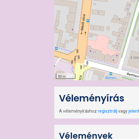
50 m
Véleményírás
A véleményíráshoz
regisztrálj
vagy
jelen
Vélemények