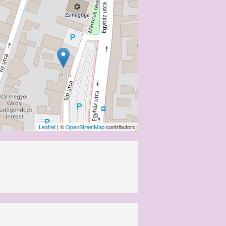
Leaflet
| ©
OpenStreetMap
contributors