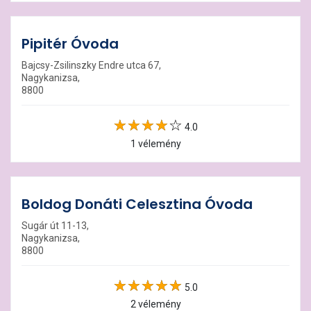
Pipitér Óvoda
Bajcsy-Zsilinszky Endre utca 67,
Nagykanizsa,
8800
4.0
1 vélemény
Boldog Donáti Celesztina Óvoda
Sugár út 11-13,
Nagykanizsa,
8800
5.0
2 vélemény