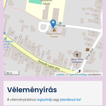
50 m
Leaflet
| ©
OpenStreetMap
contributors
Véleményírás
A véleményíráshoz
regisztrálj
vagy
jelentkezz be!