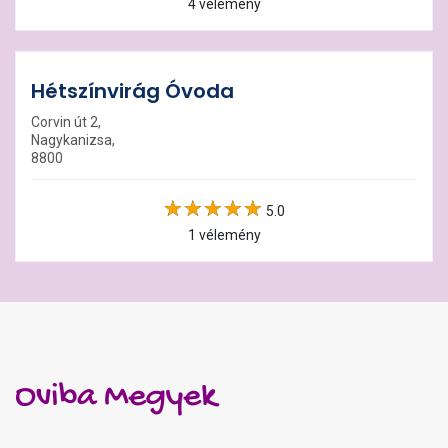
4 vélemény
Hétszínvirág Óvoda
Corvin út 2,
Nagykanizsa,
8800
5.0
1 vélemény
Oviba Megyek