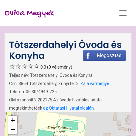
Oviba Megyek
Tótszerdahelyi Óvoda és
Konyha
Megosztás
0.0 (0 vélemény)
Teljes név: Tótszerdahelyi Óvoda és Konyha
Cím: 8864 Tótszerdahely, Zrínyi tér 3,
Zala vármegye
Telefon: 06 30/4949-725
OM azonosító: 202175 Az óvoda hivatalos adatai
megtekinthetőek
az Oktatási Hivatal oldalán
.
+
−