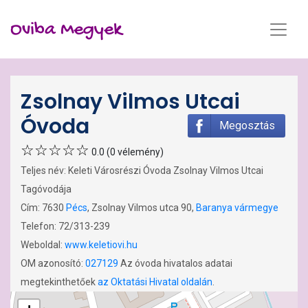
Oviba Megyek
Zsolnay Vilmos Utcai
Óvoda
Megosztás
0.0 (0 vélemény)
Teljes név: Keleti Városrészi Óvoda Zsolnay Vilmos Utcai
Tagóvodája
Cím: 7630
Pécs
, Zsolnay Vilmos utca 90,
Baranya vármegye
Telefon: 72/313-239
Weboldal:
www.keletiovi.hu
OM azonosító:
027129
Az óvoda hivatalos adatai
megtekinthetőek
az Oktatási Hivatal oldalán
.