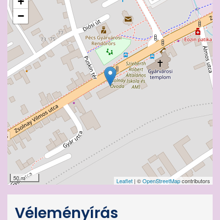
+
−
50 m
Leaflet
| ©
OpenStreetMap
contributors
Véleményírás