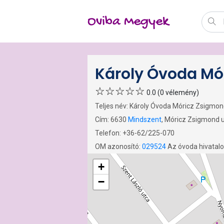
Oviba Megyek
Károly Óvoda Mó
0.0 (0 vélemény)
Teljes név: Károly Óvoda Móricz Zsigmo
Cím: 6630
Mindszent
, Móricz Zsigmond 
Telefon: +36-62/225-070
OM azonosító:
029524
Az óvoda hivatal
+
−