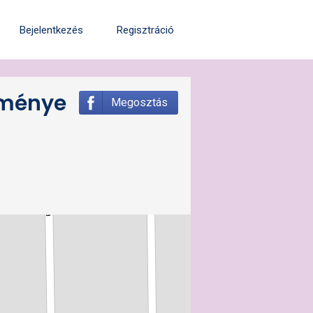
Bejelentkezés
Regisztráció
zménye
Megosztás