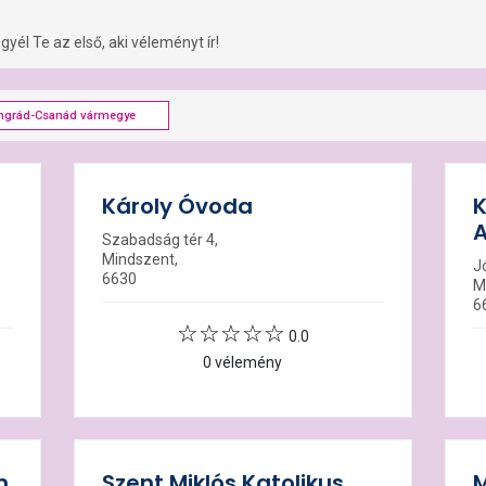
yél Te az első, aki véleményt ír!
ngrád-Csanád vármegye
Károly Óvoda
K
A
Szabadság tér 4,
Mindszent,
Jó
6630
M
6
0.0
0 vélemény
h
Szent Miklós Katolikus
M