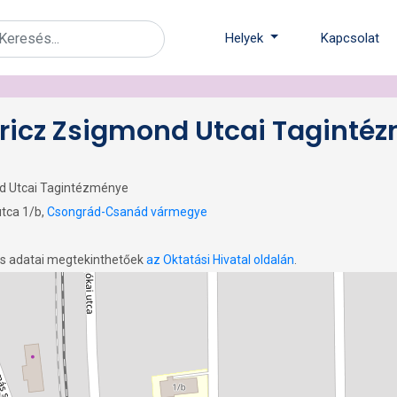
Helyek
Kapcsolat
ricz Zsigmond Utcai Taginté
nd Utcai Tagintézménye
utca 1/b,
Csongrád-Csanád vármegye
os adatai megtekinthetőek
az Oktatási Hivatal oldalán
.