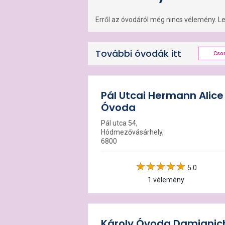
Erről az óvodáról még nincs vélemény. Leg
További óvodák itt
Cso
Pál Utcai Hermann Alice
Óvoda
Pál utca 54,
Hódmezővásárhely,
6800
5.0
1 vélemény
Károly Óvoda Damjanic