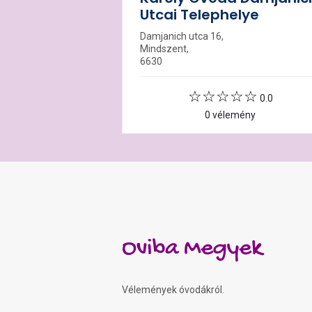
Utcai Telephelye
Damjanich utca 16,
Mindszent,
6630
0.0
0 vélemény
Oviba Megyek
Vélemények óvodákról.