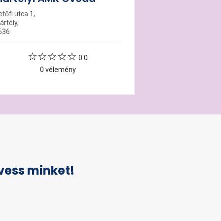
tőfi utca 1,
ártély,
636
0.0
0 vélemény
vess minket!