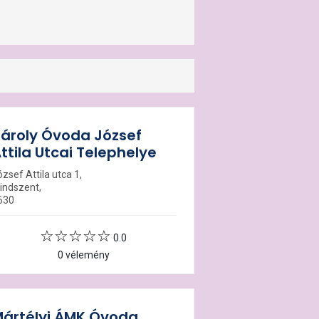
ároly Óvoda József
ttila Utcai Telephelye
zsef Attila utca 1,
indszent,
630
0.0
0 vélemény
ártélyi ÁMK Óvoda