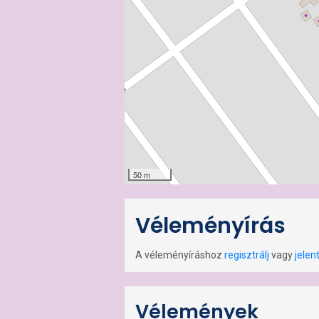
50 m
Véleményírás
A véleményíráshoz
regisztrálj
vagy
jelen
Vélemények