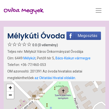
Oviba Megyek
Mélykúti Óvoda
Megosztás
0.0 (0 vélemény)
Teljes név: Mélykút Város Önkormányzat Óvodája
Cím: 6449
Mélykút
, Petőfi tér 5,
Bács-Kiskun vármegye
Telefon: +36-77/460-053
OM azonosító: 201391 Az óvoda hivatalos adatai
megtekinthetőek
az Oktatási Hivatal oldalán
.
+
−