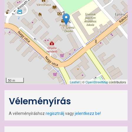
50 m
Leaflet
| ©
OpenStreetMap
contributors
Véleményírás
A véleményíráshoz
regisztrálj
vagy
jelentkezz be!