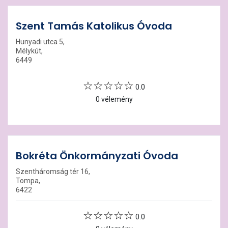
Szent Tamás Katolikus Óvoda
Hunyadi utca 5,
Mélykút,
6449
0.0
0 vélemény
Bokréta Önkormányzati Óvoda
Szentháromság tér 16,
Tompa,
6422
0.0