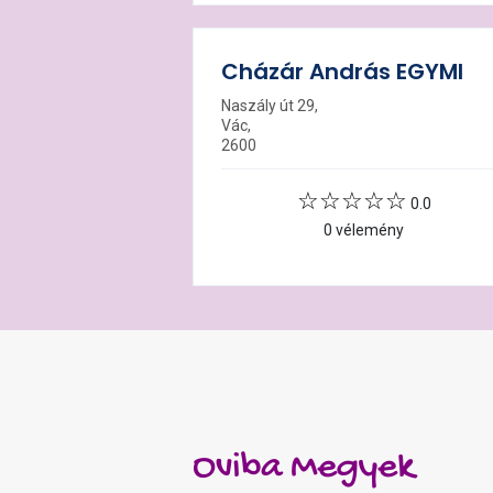
Cházár András EGYMI
Naszály út 29,
Vác,
2600
0.0
0 vélemény
Oviba Megyek