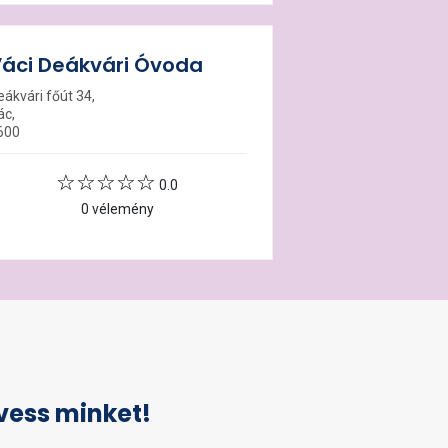
áci Deákvári Óvoda
eákvári főút 34,
ác,
600
0.0
0 vélemény
vess minket!