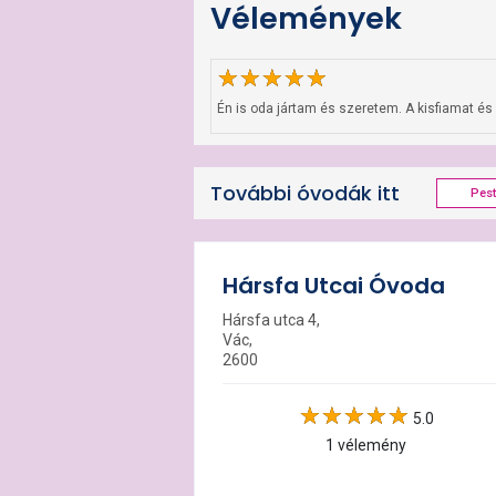
Vélemények
Én is oda jártam és szeretem. A kisfiamat é
További óvodák itt
Pes
Hársfa Utcai Óvoda
Hársfa utca 4,
Vác,
2600
5.0
1 vélemény