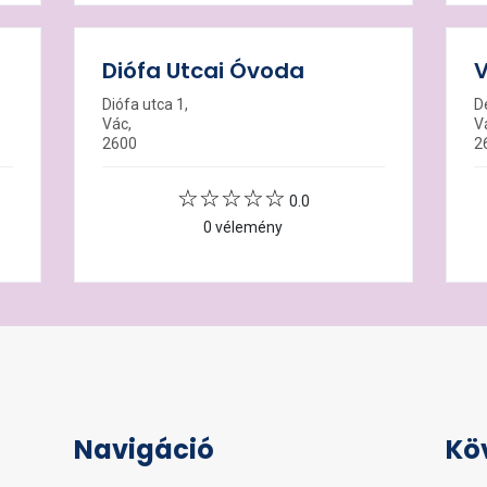
Diófa Utcai Óvoda
V
Diófa utca 1,
D
Vác,
V
2600
2
0.0
0 vélemény
Navigáció
Kö