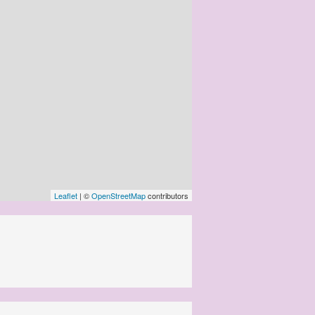
Leaflet
| ©
OpenStreetMap
contributors