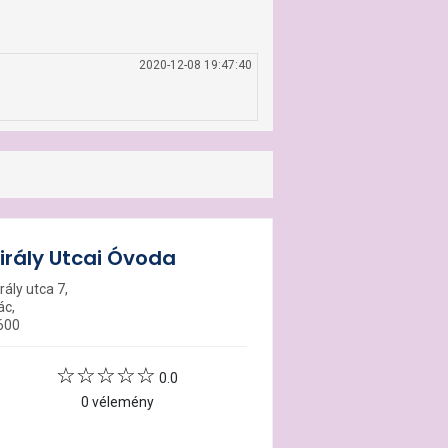
2020-12-08 19:47:40
irály Utcai Óvoda
rály utca 7,
ác,
600
0.0
0 vélemény