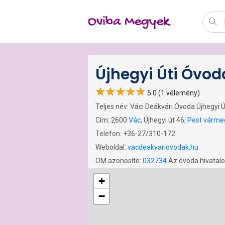
Oviba Megyek
Újhegyi Úti Óvod
5.0 (1 vélemény)
Teljes név: Váci Deákvári Óvoda Újhegyi 
Cím: 2600
Vác
, Újhegyi út 46,
Pest várme
Telefon: +36-27/310-172
Weboldal:
vacdeakvariovodak.hu
OM azonosító:
032734
Az óvoda hivatal
+
−