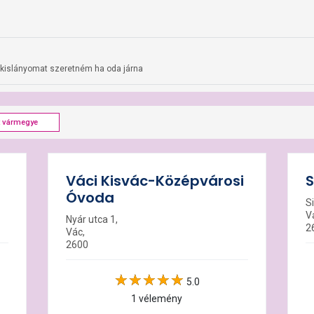
s kislányomat szeretném ha oda járna
t vármegye
Váci Kisvác-Középvárosi
S
Óvoda
Si
V
Nyár utca 1,
2
Vác,
2600
5.0
1 vélemény