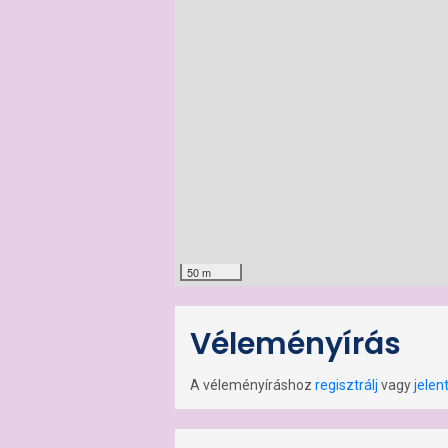
50 m
Véleményírás
A véleményíráshoz
regisztrálj
vagy
jelen