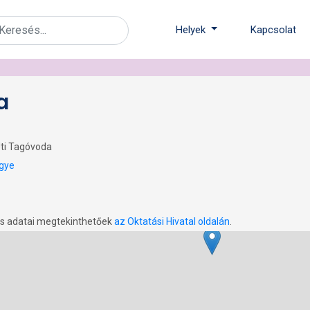
Helyek
Kapcsolat
a
Úti Tagóvoda
gye
os adatai megtekinthetőek
az Oktatási Hivatal oldalán
.