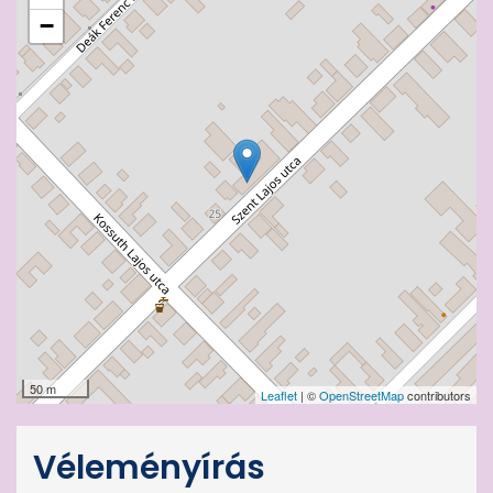
−
50 m
Leaflet
| ©
OpenStreetMap
contributors
Véleményírás