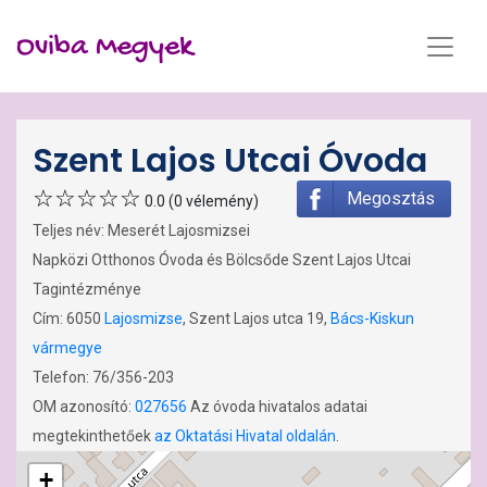
Oviba Megyek
Szent Lajos Utcai Óvoda
Megosztás
0.0 (0 vélemény)
Teljes név: Meserét Lajosmizsei
Napközi Otthonos Óvoda és Bölcsőde Szent Lajos Utcai
Tagintézménye
Cím: 6050
Lajosmizse
, Szent Lajos utca 19,
Bács-Kiskun
vármegye
Telefon: 76/356-203
OM azonosító:
027656
Az óvoda hivatalos adatai
megtekinthetőek
az Oktatási Hivatal oldalán
.
+