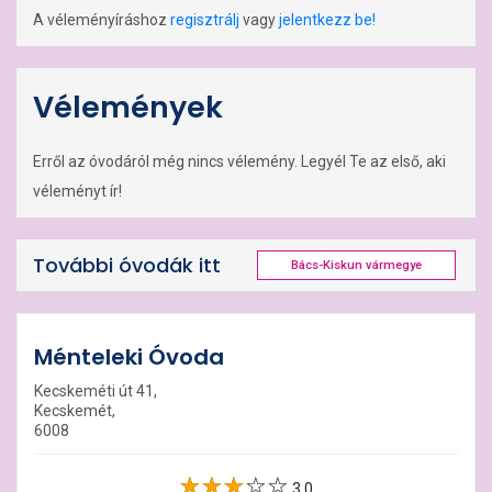
A véleményíráshoz
regisztrálj
vagy
jelentkezz be!
Vélemények
Erről az óvodáról még nincs vélemény. Legyél Te az első, aki
véleményt ír!
További óvodák itt
Bács-Kiskun vármegye
Ménteleki Óvoda
Kecskeméti út 41,
Kecskemét,
6008
3.0