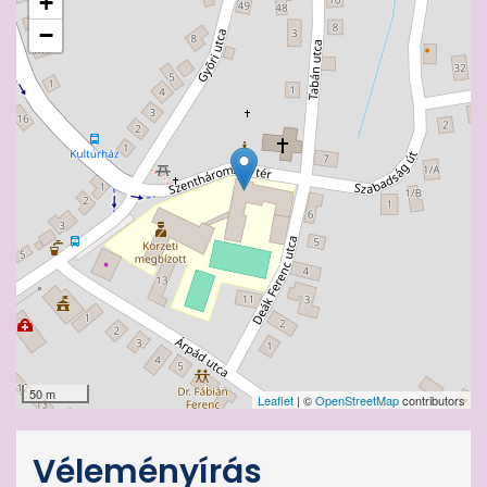
+
−
50 m
Leaflet
| ©
OpenStreetMap
contributors
Véleményírás