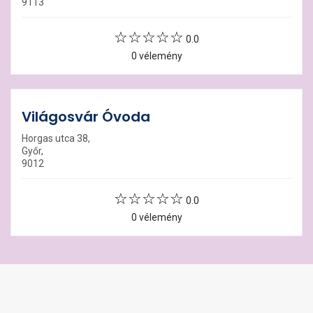
9113
0.0
0 vélemény
Világosvár Óvoda
Horgas utca 38,
Győr,
9012
0.0
0 vélemény