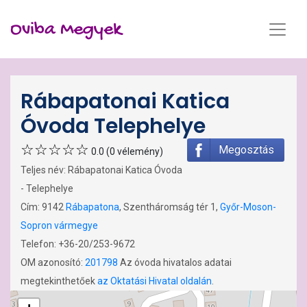
Oviba Megyek
Rábapatonai Katica
Óvoda Telephelye
Megosztás
0.0 (0 vélemény)
Teljes név: Rábapatonai Katica Óvoda
- Telephelye
Cím: 9142
Rábapatona
, Szentháromság tér 1,
Győr-Moson-
Sopron vármegye
Telefon: +36-20/253-9672
OM azonosító:
201798
Az óvoda hivatalos adatai
megtekinthetőek
az Oktatási Hivatal oldalán
.